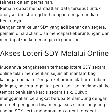
fairness dalam permainan.
Pemain dapat memanfaatkan data tersebut untuk
analyse dan strategi berhadapan dengan undian
berikutnya.
Dengan cara keluar SDY yang adil benar dan segera,
pemain diharapkan bisa mencapai keberuntungan dan
mendapatkan kemenangan di game ini.
Akses Loteri SDY Melalui Online
Mudahnya pengaksesan terhadap lotere SDY secara
online telah memberikan sejumlah manfaat bagi
kalangan pemain. Dengan kehadiran platform dalam
jaringan, pecinta togel tak perlu lagi-lagi melangkah ke
tempat penjualan karcis secara fisik. Cukup
menggunakan perangkat berupa tersambung dengan
internet, pengguna bisa mengakses siaran langsung
undian SDY serta mendapatkan output tercepat