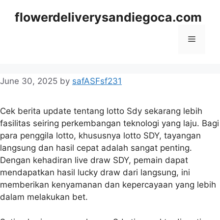
Skip
flowerdeliverysandiegoca.com
to
content
Menu
June 30, 2025
by
safASFsf231
Cek berita update tentang lotto Sdy sekarang lebih
fasilitas seiring perkembangan teknologi yang laju. Bagi
para penggila lotto, khususnya lotto SDY, tayangan
langsung dan hasil cepat adalah sangat penting.
Dengan kehadiran live draw SDY, pemain dapat
mendapatkan hasil lucky draw dari langsung, ini
memberikan kenyamanan dan kepercayaan yang lebih
dalam melakukan bet.