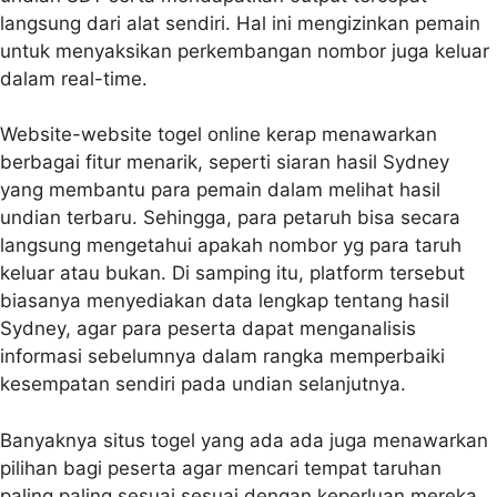
langsung dari alat sendiri. Hal ini mengizinkan pemain
untuk menyaksikan perkembangan nombor juga keluar
dalam real-time.
Website-website togel online kerap menawarkan
berbagai fitur menarik, seperti siaran hasil Sydney
yang membantu para pemain dalam melihat hasil
undian terbaru. Sehingga, para petaruh bisa secara
langsung mengetahui apakah nombor yg para taruh
keluar atau bukan. Di samping itu, platform tersebut
biasanya menyediakan data lengkap tentang hasil
Sydney, agar para peserta dapat menganalisis
informasi sebelumnya dalam rangka memperbaiki
kesempatan sendiri pada undian selanjutnya.
Banyaknya situs togel yang ada ada juga menawarkan
pilihan bagi peserta agar mencari tempat taruhan
paling paling sesuai sesuai dengan keperluan mereka.