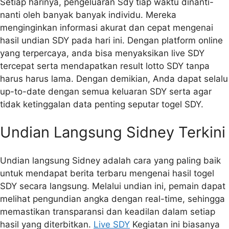
Setiap harinya, pengeluaran Sdy tiap waktu dinanti-
nanti oleh banyak banyak individu. Mereka
menginginkan informasi akurat dan cepat mengenai
hasil undian SDY pada hari ini. Dengan platform online
yang terpercaya, anda bisa menyaksikan live SDY
tercepat serta mendapatkan result lotto SDY tanpa
harus harus lama. Dengan demikian, Anda dapat selalu
up-to-date dengan semua keluaran SDY serta agar
tidak ketinggalan data penting seputar togel SDY.
Undian Langsung Sidney Terkini
Undian langsung Sidney adalah cara yang paling baik
untuk mendapat berita terbaru mengenai hasil togel
SDY secara langsung. Melalui undian ini, pemain dapat
melihat pengundian angka dengan real-time, sehingga
memastikan transparansi dan keadilan dalam setiap
hasil yang diterbitkan.
Live SDY
Kegiatan ini biasanya