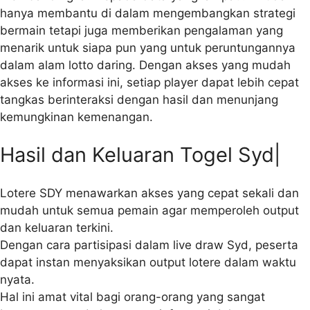
hanya membantu di dalam mengembangkan strategi
bermain tetapi juga memberikan pengalaman yang
menarik untuk siapa pun yang untuk peruntungannya
dalam alam lotto daring. Dengan akses yang mudah
akses ke informasi ini, setiap player dapat lebih cepat
tangkas berinteraksi dengan hasil dan menunjang
kemungkinan kemenangan.
Hasil dan Keluaran Togel Syd|
Lotere SDY menawarkan akses yang cepat sekali dan
mudah untuk semua pemain agar memperoleh output
dan keluaran terkini.
Dengan cara partisipasi dalam live draw Syd, peserta
dapat instan menyaksikan output lotere dalam waktu
nyata.
Hal ini amat vital bagi orang-orang yang sangat