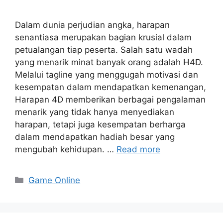
Dalam dunia perjudian angka, harapan
senantiasa merupakan bagian krusial dalam
petualangan tiap peserta. Salah satu wadah
yang menarik minat banyak orang adalah H4D.
Melalui tagline yang menggugah motivasi dan
kesempatan dalam mendapatkan kemenangan,
Harapan 4D memberikan berbagai pengalaman
menarik yang tidak hanya menyediakan
harapan, tetapi juga kesempatan berharga
dalam mendapatkan hadiah besar yang
mengubah kehidupan. …
Read more
Categories
Game Online