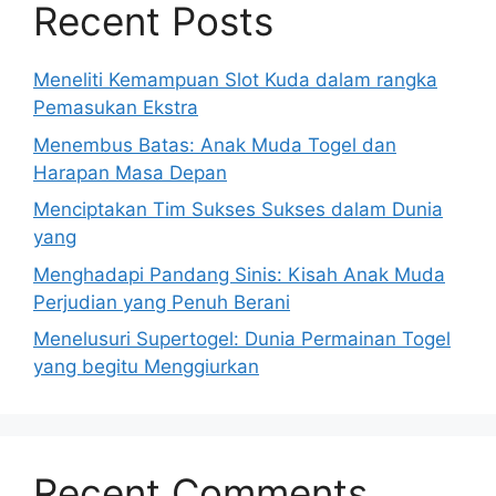
Recent Posts
Meneliti Kemampuan Slot Kuda dalam rangka
Pemasukan Ekstra
Menembus Batas: Anak Muda Togel dan
Harapan Masa Depan
Menciptakan Tim Sukses Sukses dalam Dunia
yang
Menghadapi Pandang Sinis: Kisah Anak Muda
Perjudian yang Penuh Berani
Menelusuri Supertogel: Dunia Permainan Togel
yang begitu Menggiurkan
Recent Comments