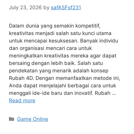
July 23, 2026
by
safASFsf231
Dalam dunia yang semakin kompetitif,
kreativitas menjadi salah satu kunci utama
untuk mencapai kesuksesan. Banyak individu
dan organisasi mencari cara untuk
meningkatkan kreativitas mereka agar dapat
bersaing dengan lebih baik. Salah satu
pendekatan yang menarik adalah konsep
Rubah 4D. Dengan memanfaatkan metode ini,
Anda dapat menjelajahi berbagai cara untuk
menggali ide-ide baru dan inovatif. Rubah …
Read more
Categories
Game Online