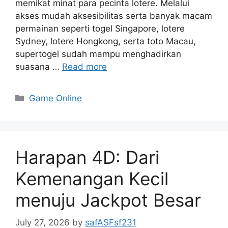
memikat minat para pecinta lotere. Melalui
akses mudah aksesibilitas serta banyak macam
permainan seperti togel Singapore, lotere
Sydney, lotere Hongkong, serta toto Macau,
supertogel sudah mampu menghadirkan
suasana …
Read more
Categories
Game Online
Harapan 4D: Dari
Kemenangan Kecil
menuju Jackpot Besar
July 27, 2026
by
safASFsf231