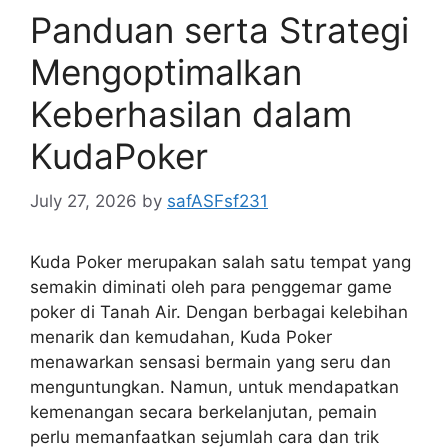
Panduan serta Strategi
Mengoptimalkan
Keberhasilan dalam
KudaPoker
July 27, 2026
by
safASFsf231
Kuda Poker merupakan salah satu tempat yang
semakin diminati oleh para penggemar game
poker di Tanah Air. Dengan berbagai kelebihan
menarik dan kemudahan, Kuda Poker
menawarkan sensasi bermain yang seru dan
menguntungkan. Namun, untuk mendapatkan
kemenangan secara berkelanjutan, pemain
perlu memanfaatkan sejumlah cara dan trik