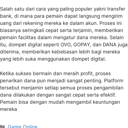
Salah satu dari cara yang paling populer yakni transfer
bank, di mana para pemain dapat langsung mengirim
uang dari rekening mereka ke dalam akun. Proses ini
biasanya seringkali cepat serta terjamin, memberikan
pemain facilitas dalam mengatur dana mereka. Selain
itu, dompet digital seperti OVO, GOPAY, dan DANA juga
diterima, memberikan kebebasan lebih bagi mereka
yang lebih suka menggunakan dompet digital.
Ketika sukses bermain dan meraih profit, proses
penarikan dana pun menjadi sangat penting. Platform
tersebut menjamin setiap semua proses pengambilan
dana dilakukan dengan sangat cepat serta efektif.
Pemain bisa dengan mudah mengambil keuntungan
mereka
Categories
Game Online