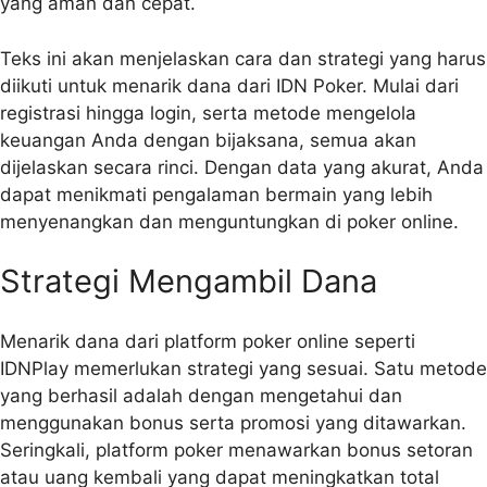
yang aman dan cepat.
Teks ini akan menjelaskan cara dan strategi yang harus
diikuti untuk menarik dana dari IDN Poker. Mulai dari
registrasi hingga login, serta metode mengelola
keuangan Anda dengan bijaksana, semua akan
dijelaskan secara rinci. Dengan data yang akurat, Anda
dapat menikmati pengalaman bermain yang lebih
menyenangkan dan menguntungkan di poker online.
Strategi Mengambil Dana
Menarik dana dari platform poker online seperti
IDNPlay memerlukan strategi yang sesuai. Satu metode
yang berhasil adalah dengan mengetahui dan
menggunakan bonus serta promosi yang ditawarkan.
Seringkali, platform poker menawarkan bonus setoran
atau uang kembali yang dapat meningkatkan total