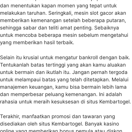
dan menentukan kapan momen yang tepat untuk
melakukan taruhan. Seringkali, mesin slot gacor akan
memberikan kemenangan setelah beberapa putaran,
sehingga sabar dan teliti amat penting. Sebaiknya
untuk mencoba beberapa mesin sebelum mengetahui
yang memberikan hasil terbaik.
Selain itu krusial untuk mengatur bankroll dengan baik.
Tentukanlah batas tertinggi yang akan kamu aluakan
untuk bermain dan ikutlah itu. Jangan pernah tergoda
untuk melampaui batas yang telah ditetapkan. Melalui
manajemen keuangan, kamu bisa bermain lebih lama
dan memperbesar peluang kemenangan. Ini adalah
rahasia untuk meraih kesuksesan di situs Kembartogel.
Terakhir, manfaatkan promosi dan tawaran yang
disediakan oleh situs Kembartogel. Banyak kasino
online yang memberikan bonus pemula atau diskon