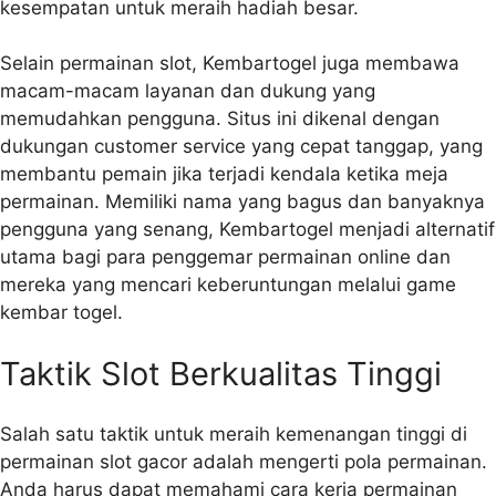
kesempatan untuk meraih hadiah besar.
Selain permainan slot, Kembartogel juga membawa
macam-macam layanan dan dukung yang
memudahkan pengguna. Situs ini dikenal dengan
dukungan customer service yang cepat tanggap, yang
membantu pemain jika terjadi kendala ketika meja
permainan. Memiliki nama yang bagus dan banyaknya
pengguna yang senang, Kembartogel menjadi alternatif
utama bagi para penggemar permainan online dan
mereka yang mencari keberuntungan melalui game
kembar togel.
Taktik Slot Berkualitas Tinggi
Salah satu taktik untuk meraih kemenangan tinggi di
permainan slot gacor adalah mengerti pola permainan.
Anda harus dapat memahami cara kerja permainan