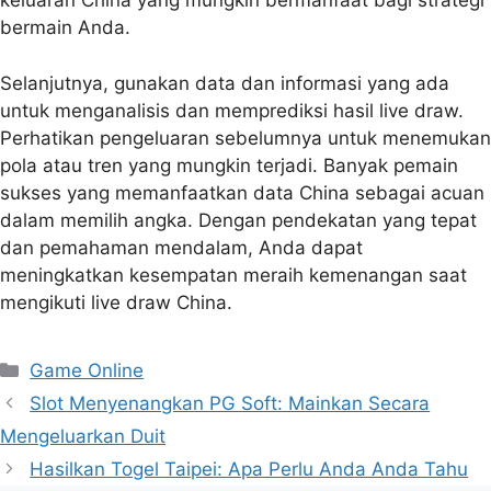
keluaran China yang mungkin bermanfaat bagi strategi
bermain Anda.
Selanjutnya, gunakan data dan informasi yang ada
untuk menganalisis dan memprediksi hasil live draw.
Perhatikan pengeluaran sebelumnya untuk menemukan
pola atau tren yang mungkin terjadi. Banyak pemain
sukses yang memanfaatkan data China sebagai acuan
dalam memilih angka. Dengan pendekatan yang tepat
dan pemahaman mendalam, Anda dapat
meningkatkan kesempatan meraih kemenangan saat
mengikuti live draw China.
Categories
Game Online
Slot Menyenangkan PG Soft: Mainkan Secara
Mengeluarkan Duit
Hasilkan Togel Taipei: Apa Perlu Anda Anda Tahu