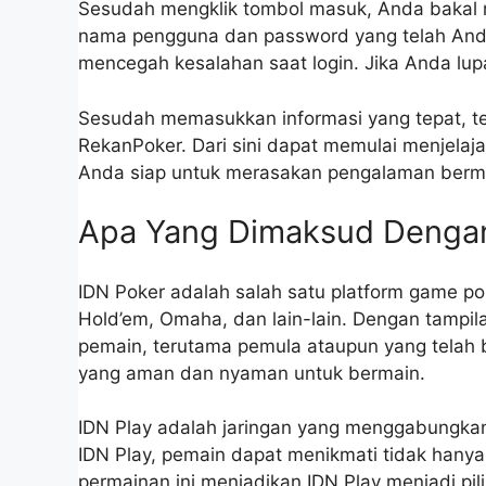
Sesudah mengklik tombol masuk, Anda bakal
nama pengguna dan password yang telah Anda
mencegah kesalahan saat login. Jika Anda lu
Sesudah memasukkan informasi yang tepat, tek
RekanPoker. Dari sini dapat memulai menjelaj
Anda siap untuk merasakan pengalaman berma
Apa Yang Dimaksud Dengan
IDN Poker adalah salah satu platform game p
Hold’em, Omaha, dan lain-lain. Dengan tamp
pemain, terutama pemula ataupun yang telah 
yang aman dan nyaman untuk bermain.
IDN Play adalah jaringan yang menggabungkan
IDN Play, pemain dapat menikmati tidak hanya
permainan ini menjadikan IDN Play menjadi pi