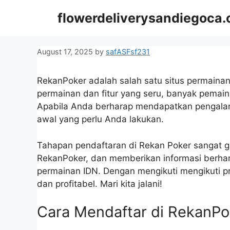
Skip
flowerdeliverysandiegoca
to
content
August 17, 2025
by
safASFsf231
RekanPoker adalah salah satu situs permainan 
permainan dan fitur yang seru, banyak pemain
Apabila Anda berharap mendapatkan pengalam
awal yang perlu Anda lakukan.
Tahapan pendaftaran di Rekan Poker sangat g
RekanPoker, dan memberikan informasi berha
permainan IDN. Dengan mengikuti mengikuti 
dan profitabel. Mari kita jalani!
Cara Mendaftar di RekanPo