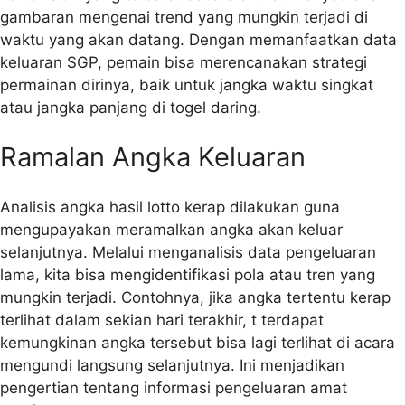
gambaran mengenai trend yang mungkin terjadi di
waktu yang akan datang. Dengan memanfaatkan data
keluaran SGP, pemain bisa merencanakan strategi
permainan dirinya, baik untuk jangka waktu singkat
atau jangka panjang di togel daring.
Ramalan Angka Keluaran
Analisis angka hasil lotto kerap dilakukan guna
mengupayakan meramalkan angka akan keluar
selanjutnya. Melalui menganalisis data pengeluaran
lama, kita bisa mengidentifikasi pola atau tren yang
mungkin terjadi. Contohnya, jika angka tertentu kerap
terlihat dalam sekian hari terakhir, t terdapat
kemungkinan angka tersebut bisa lagi terlihat di acara
mengundi langsung selanjutnya. Ini menjadikan
pengertian tentang informasi pengeluaran amat