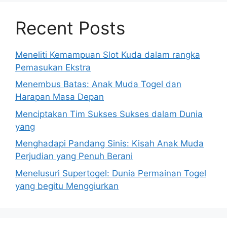
Recent Posts
Meneliti Kemampuan Slot Kuda dalam rangka
Pemasukan Ekstra
Menembus Batas: Anak Muda Togel dan
Harapan Masa Depan
Menciptakan Tim Sukses Sukses dalam Dunia
yang
Menghadapi Pandang Sinis: Kisah Anak Muda
Perjudian yang Penuh Berani
Menelusuri Supertogel: Dunia Permainan Togel
yang begitu Menggiurkan