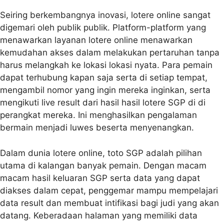
Seiring berkembangnya inovasi, lotere online sangat
digemari oleh publik publik. Platform-platform yang
menawarkan layanan lotere online menawarkan
kemudahan akses dalam melakukan pertaruhan tanpa
harus melangkah ke lokasi lokasi nyata. Para pemain
dapat terhubung kapan saja serta di setiap tempat,
mengambil nomor yang ingin mereka inginkan, serta
mengikuti live result dari hasil hasil lotere SGP di di
perangkat mereka. Ini menghasilkan pengalaman
bermain menjadi luwes beserta menyenangkan.
Dalam dunia lotere online, toto SGP adalah pilihan
utama di kalangan banyak pemain. Dengan macam
macam hasil keluaran SGP serta data yang dapat
diakses dalam cepat, penggemar mampu mempelajari
data result dan membuat intifikasi bagi judi yang akan
datang. Keberadaan halaman yang memiliki data