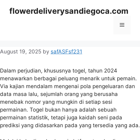
Skip
flowerdeliverysandiegoca.com
to
content
Menu
August 19, 2025
by
safASFsf231
Dalam perjudian, khususnya togel, tahun 2024
menawarkan berbagai peluang menarik untuk pemain.
Via kajian mendalam mengenai pola pengeluaran dan
data masa lalu, sejumlah orang yang berusaha
menebak nomor yang mungkin di setiap sesi
permainan. Togel bukan hanya adalah sebuah
permainan statistik, tetapi juga kaidah seni pada
prediksi yang didasarkan pada yang tersedia yang ada.