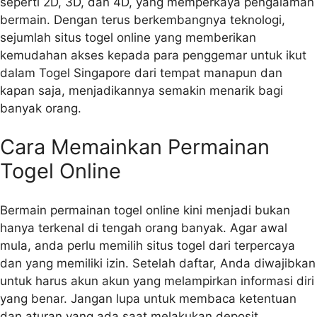
seperti 2D, 3D, dan 4D, yang memperkaya pengalaman
bermain. Dengan terus berkembangnya teknologi,
sejumlah situs togel online yang memberikan
kemudahan akses kepada para penggemar untuk ikut
dalam Togel Singapore dari tempat manapun dan
kapan saja, menjadikannya semakin menarik bagi
banyak orang.
Cara Memainkan Permainan
Togel Online
Bermain permainan togel online kini menjadi bukan
hanya terkenal di tengah orang banyak. Agar awal
mula, anda perlu memilih situs togel dari terpercaya
dan yang memiliki izin. Setelah daftar, Anda diwajibkan
untuk harus akun akun yang melampirkan informasi diri
yang benar. Jangan lupa untuk membaca ketentuan
dan aturan yang ada saat melakukan deposit.