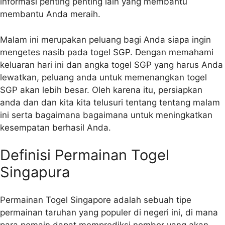
informasi penting penting lain yang membantu
membantu Anda meraih.
Malam ini merupakan peluang bagi Anda siapa ingin
mengetes nasib pada togel SGP. Dengan memahami
keluaran hari ini dan angka togel SGP yang harus Anda
lewatkan, peluang anda untuk memenangkan togel
SGP akan lebih besar. Oleh karena itu, persiapkan
anda dan dan kita kita telusuri tentang tentang malam
ini serta bagaimana bagaimana untuk meningkatkan
kesempatan berhasil Anda.
Definisi Permainan Togel
Singapura
Permainan Togel Singapore adalah sebuah tipe
permainan taruhan yang populer di negeri ini, di mana
para pemain dapat memprediksi nombor yang akan