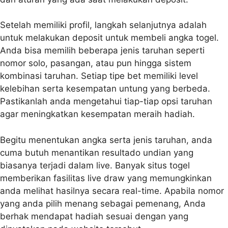
Setelah memiliki profil, langkah selanjutnya adalah
untuk melakukan deposit untuk membeli angka togel.
Anda bisa memilih beberapa jenis taruhan seperti
nomor solo, pasangan, atau pun hingga sistem
kombinasi taruhan. Setiap tipe bet memiliki level
kelebihan serta kesempatan untung yang berbeda.
Pastikanlah anda mengetahui tiap-tiap opsi taruhan
agar meningkatkan kesempatan meraih hadiah.
Begitu menentukan angka serta jenis taruhan, anda
cuma butuh menantikan resultado undian yang
biasanya terjadi dalam live. Banyak situs togel
memberikan fasilitas live draw yang memungkinkan
anda melihat hasilnya secara real-time. Apabila nomor
yang anda pilih menang sebagai pemenang, Anda
berhak mendapat hadiah sesuai dengan yang