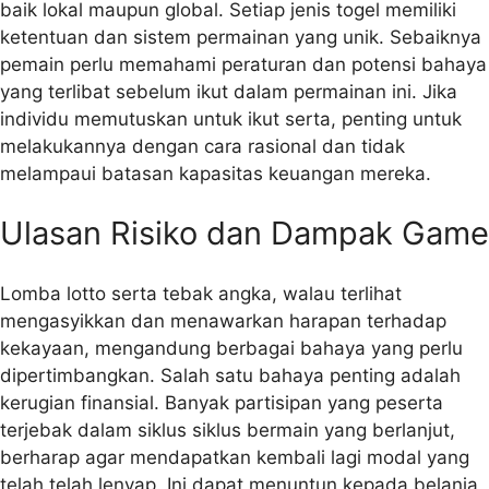
baik lokal maupun global. Setiap jenis togel memiliki
ketentuan dan sistem permainan yang unik. Sebaiknya
pemain perlu memahami peraturan dan potensi bahaya
yang terlibat sebelum ikut dalam permainan ini. Jika
individu memutuskan untuk ikut serta, penting untuk
melakukannya dengan cara rasional dan tidak
melampaui batasan kapasitas keuangan mereka.
Ulasan Risiko dan Dampak Game
Lomba lotto serta tebak angka, walau terlihat
mengasyikkan dan menawarkan harapan terhadap
kekayaan, mengandung berbagai bahaya yang perlu
dipertimbangkan. Salah satu bahaya penting adalah
kerugian finansial. Banyak partisipan yang peserta
terjebak dalam siklus siklus bermain yang berlanjut,
berharap agar mendapatkan kembali lagi modal yang
telah telah lenyap. Ini dapat menuntun kepada belanja