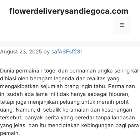
Skip
flowerdeliverysandiegoca.com
to
content
Menu
August 23, 2025
by
safASFsf231
Dunia permainan togel dan permainan angka sering kali
dihiasi oleh beragam legenda dan realitas yang
mengakibatkan sejumlah orang ingin tahu. Permainan
ini sudah ada lama ini tidak hanya sebagai hiburan,
tetapi juga menjanjikan peluang untuk meraih profit
uang. Namun, di sebalik keramaian dan kesenangan
tersebut, banyak berita yang beredar tanpa landasan
yang jelas, dan itu menciptakan kebingungan bagi para
pemain.