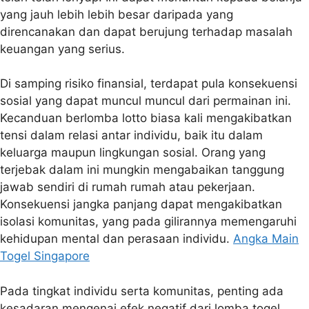
yang jauh lebih lebih besar daripada yang
direncanakan dan dapat berujung terhadap masalah
keuangan yang serius.
Di samping risiko finansial, terdapat pula konsekuensi
sosial yang dapat muncul muncul dari permainan ini.
Kecanduan berlomba lotto biasa kali mengakibatkan
tensi dalam relasi antar individu, baik itu dalam
keluarga maupun lingkungan sosial. Orang yang
terjebak dalam ini mungkin mengabaikan tanggung
jawab sendiri di rumah rumah atau pekerjaan.
Konsekuensi jangka panjang dapat mengakibatkan
isolasi komunitas, yang pada gilirannya memengaruhi
kehidupan mental dan perasaan individu.
Angka Main
Togel Singapore
Pada tingkat individu serta komunitas, penting ada
kesadaran mengenai efek negatif dari lomba togel