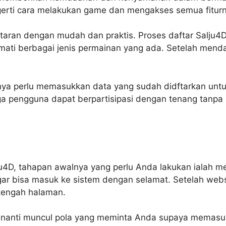
gerti cara melakukan game dan mengakses semua fiturn
aran dengan mudah dan praktis. Proses daftar Salju4
mati berbagai jenis permainan yang ada. Setelah mend
ya perlu memasukkan data yang sudah didftarkan untu
 pengguna dapat berpartisipasi dengan tenang tanpa h
4D, tahapan awalnya yang perlu Anda lakukan ialah me
gar bisa masuk ke sistem dengan selamat. Setelah we
tengah halaman.
 nanti muncul pola yang meminta Anda supaya memasu