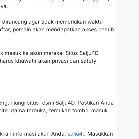
ya.
D dirancang agar tidak memerlukan waktu
aftar, pemain akan mendapatkan akses penuh
k masuk ke akun mereka. Situs Salju4D
arus khawatir akan privasi dan safety
ngunjungi situs resmi Salju4D. Pastikan Anda
bsite utama terbuka, temukan tombol masuk
kkan informasi akun Anda.
salju4d
Masukkan