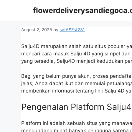
Skip
flowerdeliverysandiegoca
to
content
August 2, 2025
by
safASFsf231
Salju4D merupakan salah satu situs populer 
mencari cara masuk Salju 4D yang simpel dan 
yang tersedia, Salju4D menjadi kedudukan p
Bagi yang belum punya akun, proses pendafta
jelas, Anda dapat ikut dan memulai petualang
memberikan informasi tentang link Salju 4D ya
Pengenalan Platform Salju
Platform ini adalah sebuah situs yang menawar
mengundang minat banyak pengguna karena 