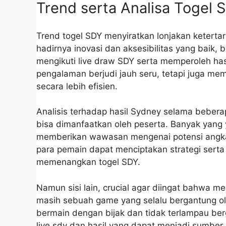
Trend serta Analisa Togel 
Trend togel SDY menyiratkan lonjakan keterta
hadirnya inovasi dan aksesibilitas yang baik,
mengikuti live draw SDY serta memperoleh has
pengalaman berjudi jauh seru, tetapi juga m
secara lebih efisien.
Analisis terhadap hasil Sydney selama bebera
bisa dimanfaatkan oleh peserta. Banyak yang
memberikan wawasan mengenai potensi angk
para pemain dapat menciptakan strategi sert
memenangkan togel SDY.
Namun sisi lain, crucial agar diingat bahwa 
masih sebuah game yang selalu bergantung o
bermain dengan bijak dan tidak terlampau b
live sdy dan hasil yang dapat menjadi sumber h