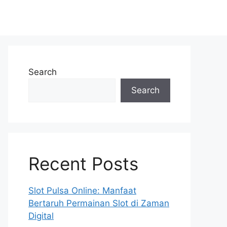
Search
Search
Recent Posts
Slot Pulsa Online: Manfaat
Bertaruh Permainan Slot di Zaman
Digital