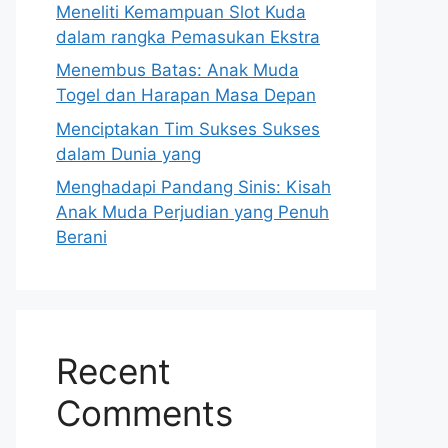
Meneliti Kemampuan Slot Kuda
dalam rangka Pemasukan Ekstra
Menembus Batas: Anak Muda
Togel dan Harapan Masa Depan
Menciptakan Tim Sukses Sukses
dalam Dunia yang
Menghadapi Pandang Sinis: Kisah
Anak Muda Perjudian yang Penuh
Berani
Recent
Comments