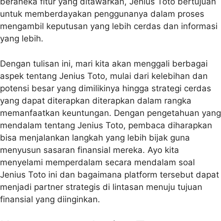
beraneka fitur yang ditawarkan, Jenius Toto bertujuan
untuk memberdayakan penggunanya dalam proses
mengambil keputusan yang lebih cerdas dan informasi
yang lebih.
Dengan tulisan ini, mari kita akan menggali berbagai
aspek tentang Jenius Toto, mulai dari kelebihan dan
potensi besar yang dimilikinya hingga strategi cerdas
yang dapat diterapkan diterapkan dalam rangka
memanfaatkan keuntungan. Dengan pengetahuan yang
mendalam tentang Jenius Toto, pembaca diharapkan
bisa menjalankan langkah yang lebih bijak guna
menyusun sasaran finansial mereka. Ayo kita
menyelami memperdalam secara mendalam soal
Jenius Toto ini dan bagaimana platform tersebut dapat
menjadi partner strategis di lintasan menuju tujuan
finansial yang diinginkan.