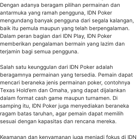
Dengan adanya beragam pilihan permainan dan
antarmuka yang ramah pengguna, IDN Poker
mengundang banyak pengguna dari segala kalangan,
baik itu pemula maupun yang telah berpengalaman.
Dalam peran bagian dari IDN Play, IDN Poker
memberikan pengalaman bermain yang lazim dan
terjamin bagi semua pengguna.
Salah satu keunggulan dari IDN Poker adalah
beragamnya permainan yang tersedia. Pemain dapat
mencari beraneka jenis permainan poker, contohnya
Texas Hold’em dan Omaha, yang dapat dijalankan
dalam format cash game maupun turnamen. Di
samping itu, IDN Poker juga menyediakan beraneka
ragam batas taruhan, agar pemain dapat memilih
sesuai dengan kapasitas dan rencana mereka.
Keamanan dan kenyamanan juga menjadi fokus di IDN