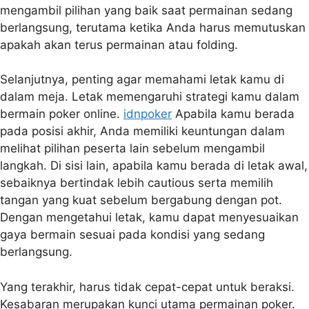
mengambil pilihan yang baik saat permainan sedang
berlangsung, terutama ketika Anda harus memutuskan
apakah akan terus permainan atau folding.
Selanjutnya, penting agar memahami letak kamu di
dalam meja. Letak memengaruhi strategi kamu dalam
bermain poker online.
idnpoker
Apabila kamu berada
pada posisi akhir, Anda memiliki keuntungan dalam
melihat pilihan peserta lain sebelum mengambil
langkah. Di sisi lain, apabila kamu berada di letak awal,
sebaiknya bertindak lebih cautious serta memilih
tangan yang kuat sebelum bergabung dengan pot.
Dengan mengetahui letak, kamu dapat menyesuaikan
gaya bermain sesuai pada kondisi yang sedang
berlangsung.
Yang terakhir, harus tidak cepat-cepat untuk beraksi.
Kesabaran merupakan kunci utama permainan poker.