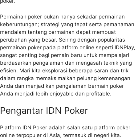
poker.
Permainan poker bukan hanya sekadar permainan
keberuntungan; strategi yang tepat serta pemahaman
mendalam tentang permainan dapat membuat
perubahan yang besar. Seiring dengan popularitas
permainan poker pada platform online seperti IDNPlay,
sangat penting bagi pemain baru untuk mempelajari
berdasarkan pengalaman dan mengasah teknik yang
efisien. Mari kita eksplorasi beberapa saran dan trik
dalam rangka memaksimalkan peluang kemenangan
Anda dan menjadikan pengalaman bermain poker
Anda menjadi lebih enjoyable dan profitable.
Pengantar IDN Poker
Platform IDN Poker adalah salah satu platform poker
online terpopuler di Asia, termasuk di negeri kita.