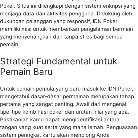
Poker. Situs ini dilengkapi dengan sistem enkripsi yang
menjaga data dan aktivitas pengguna. Didukung oleh
dukungan pelanggan yang responsif, IDN Poker
memiliki misi untuk memberikan pengalaman bermain
yang menyenangkan dan tanpa stres bagi semua
pemain.
Strategi Fundamental untuk
Pemain Baru
Untuk pemain pemula yang baru masuk ke IDN Poker,
mengetahui dasar-dasar permainan merupakan tahap
pertama yang sangat penting. Awali dari mengenali
tipe-tipe kombinasi poker dan urutan nilai yang ada.
Pastikanlah kamu dapat mengidentifikasi antara
tangan yang kuat serta yang mana lemah. Penguasaan
sistem peringkat kartu akan menolong Anda