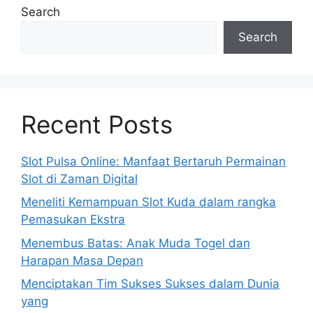
Search
Search
Recent Posts
Slot Pulsa Online: Manfaat Bertaruh Permainan
Slot di Zaman Digital
Meneliti Kemampuan Slot Kuda dalam rangka
Pemasukan Ekstra
Menembus Batas: Anak Muda Togel dan
Harapan Masa Depan
Menciptakan Tim Sukses Sukses dalam Dunia
yang