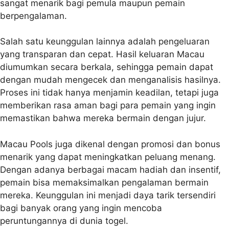
sangat menarik bagi pemula maupun pemain
berpengalaman.
Salah satu keunggulan lainnya adalah pengeluaran
yang transparan dan cepat. Hasil keluaran Macau
diumumkan secara berkala, sehingga pemain dapat
dengan mudah mengecek dan menganalisis hasilnya.
Proses ini tidak hanya menjamin keadilan, tetapi juga
memberikan rasa aman bagi para pemain yang ingin
memastikan bahwa mereka bermain dengan jujur.
Macau Pools juga dikenal dengan promosi dan bonus
menarik yang dapat meningkatkan peluang menang.
Dengan adanya berbagai macam hadiah dan insentif,
pemain bisa memaksimalkan pengalaman bermain
mereka. Keunggulan ini menjadi daya tarik tersendiri
bagi banyak orang yang ingin mencoba
peruntungannya di dunia togel.