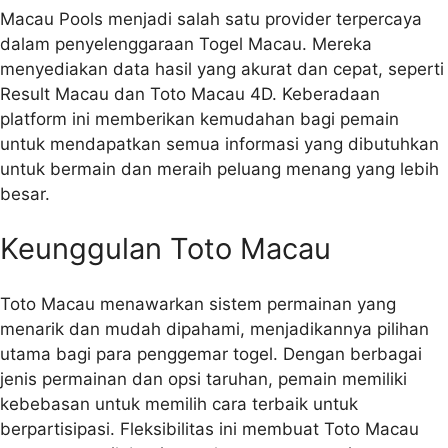
Macau Pools menjadi salah satu provider terpercaya
dalam penyelenggaraan Togel Macau. Mereka
menyediakan data hasil yang akurat dan cepat, seperti
Result Macau dan Toto Macau 4D. Keberadaan
platform ini memberikan kemudahan bagi pemain
untuk mendapatkan semua informasi yang dibutuhkan
untuk bermain dan meraih peluang menang yang lebih
besar.
Keunggulan Toto Macau
Toto Macau menawarkan sistem permainan yang
menarik dan mudah dipahami, menjadikannya pilihan
utama bagi para penggemar togel. Dengan berbagai
jenis permainan dan opsi taruhan, pemain memiliki
kebebasan untuk memilih cara terbaik untuk
berpartisipasi. Fleksibilitas ini membuat Toto Macau