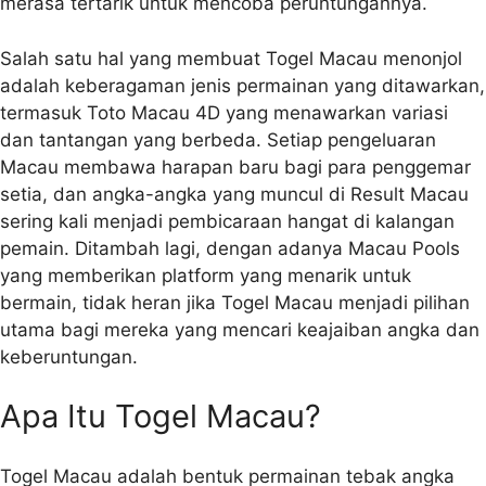
merasa tertarik untuk mencoba peruntungannya.
Salah satu hal yang membuat Togel Macau menonjol
adalah keberagaman jenis permainan yang ditawarkan,
termasuk Toto Macau 4D yang menawarkan variasi
dan tantangan yang berbeda. Setiap pengeluaran
Macau membawa harapan baru bagi para penggemar
setia, dan angka-angka yang muncul di Result Macau
sering kali menjadi pembicaraan hangat di kalangan
pemain. Ditambah lagi, dengan adanya Macau Pools
yang memberikan platform yang menarik untuk
bermain, tidak heran jika Togel Macau menjadi pilihan
utama bagi mereka yang mencari keajaiban angka dan
keberuntungan.
Apa Itu Togel Macau?
Togel Macau adalah bentuk permainan tebak angka