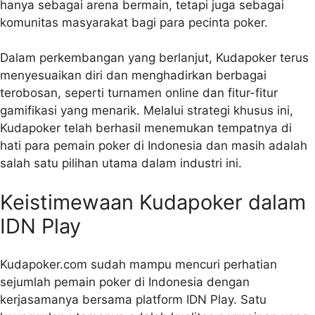
hanya sebagai arena bermain, tetapi juga sebagai
komunitas masyarakat bagi para pecinta poker.
Dalam perkembangan yang berlanjut, Kudapoker terus
menyesuaikan diri dan menghadirkan berbagai
terobosan, seperti turnamen online dan fitur-fitur
gamifikasi yang menarik. Melalui strategi khusus ini,
Kudapoker telah berhasil menemukan tempatnya di
hati para pemain poker di Indonesia dan masih adalah
salah satu pilihan utama dalam industri ini.
Keistimewaan Kudapoker dalam
IDN Play
Kudapoker.com sudah mampu mencuri perhatian
sejumlah pemain poker di Indonesia dengan
kerjasamanya bersama platform IDN Play. Satu