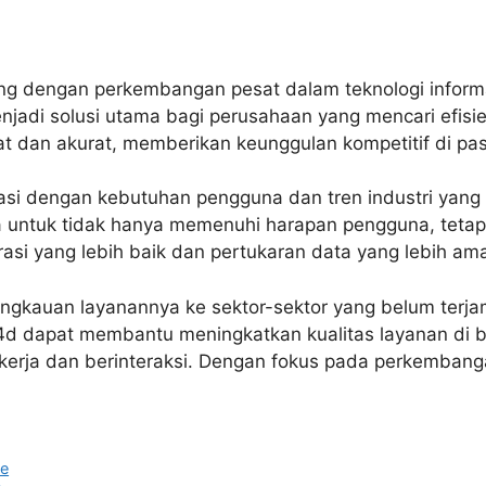
ring dengan perkembangan pesat dalam teknologi info
enjadi solusi utama bagi perusahaan yang mencari efis
t dan akurat, memberikan keunggulan kompetitif di pas
asi dengan kebutuhan pengguna dan tren industri yang
ntuk tidak hanya memenuhi harapan pengguna, tetapi 
si yang lebih baik dan pertukaran data yang lebih am
kauan layanannya ke sektor-sektor yang belum terjam
4d dapat membantu meningkatkan kualitas layanan di b
erja dan berinteraksi. Dengan fokus pada perkembanga
ce