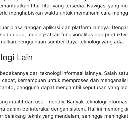
memanfaatkan fitur-fitur yang tersedia. Navigasi yan
perlu menghabiskan waktu untuk memahami cara menggu
ar biasa dengan aplikasi dan platform lainnya. Denga
h ada, meningkatkan fungsionalitas dan produktivitas
imalkan penggunaan sumber daya teknologi yang ada.
ogi Lain
dakannya dari teknologi informasi lainnya. Salah s
rak cepat, kemampuan untuk memproses dan menganalis
ubah4d, pengguna dapat mengambil keputusan yang lebi
ang intuitif dan user-friendly. Banyak teknologi inform
dalam berinteraksi dengan sistem. Hal ini memungkin
ar belakang teknis yang mendalam, sehingga meningkatk