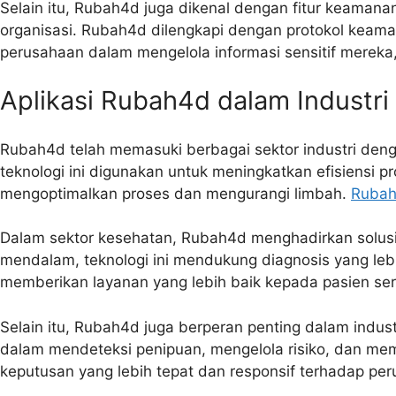
Selain itu, Rubah4d juga dikenal dengan fitur keamana
organisasi. Rubah4d dilengkapi dengan protokol keam
perusahaan dalam mengelola informasi sensitif mereka
Aplikasi Rubah4d dalam Industri
Rubah4d telah memasuki berbagai sektor industri deng
teknologi ini digunakan untuk meningkatkan efisiensi
mengoptimalkan proses dan mengurangi limbah.
Ruba
Dalam sektor kesehatan, Rubah4d menghadirkan solus
mendalam, teknologi ini mendukung diagnosis yang le
memberikan layanan yang lebih baik kepada pasien ser
Selain itu, Rubah4d juga berperan penting dalam ind
dalam mendeteksi penipuan, mengelola risiko, dan mem
keputusan yang lebih tepat dan responsif terhadap pe