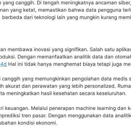
n yang canggih. Di tengah meningkatnya ancaman siber,
anan yang ketat, memastikan bahwa data pengguna terl
, berbeda dari teknologi lain yang mungkin kurang me
an membawa inovasi yang signifikan. Salah satu aplik
 produksi. Dengan memanfaatkan analitik data dan oto
h4d
Hal ini tidak hanya menghemat biaya tetapi juga me
i canggih yang memungkinkan pengolahan data medis s
bih akurat dan perawatan yang lebih personalized. Ru
ta meningkatkan hasil kesehatan secara keseluruhan.
ustri keuangan. Melalui penerapan machine learning d
prediksi tren pasar. Dengan menggunakan data analitik
rubahan kondisi ekonomi.