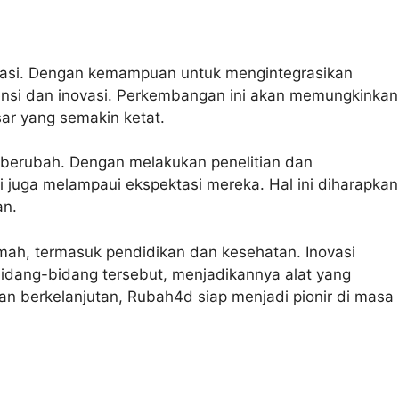
rmasi. Dengan kemampuan untuk mengintegrasikan
iensi dan inovasi. Perkembangan ini akan memungkinkan
ar yang semakin ketat.
 berubah. Dengan melakukan penelitian dan
juga melampaui ekspektasi mereka. Hal ini diharapkan
an.
ah, termasuk pendidikan dan kesehatan. Inovasi
idang-bidang tersebut, menjadikannya alat yang
n berkelanjutan, Rubah4d siap menjadi pionir di masa