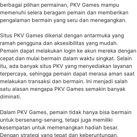
berbagai pilihan permainan, PKV Games mampu
memenuhi selera beragam pemain dan memberikan
pengalaman bermain yang seru dan menegangkan.
Situs PKV Games dikenal dengan antarmuka yang
ramah pengguna dan aksesibilitas yang mudah.
Pemain dapat melakukan login ke akun mereka dengan
cepat dan mulai bermain dalam waktu singkat. Selain
itu, ada banyak situs PKV yang menyediakan layanan
terpercaya, sehingga pemain dapat merasa aman saat
melakukan transaksi dan bermain. Ini menjadi salah
satu alasan mengapa PKV Games semakin banyak
diminati.
Dalam PKV Games, pemain tidak hanya bisa bermain
untuk bersenang-senang, tetapi juga memiliki
kesempatan untuk memenangkan hadiah besar.
Dengan strategi yang tepat dan keberuntungan,