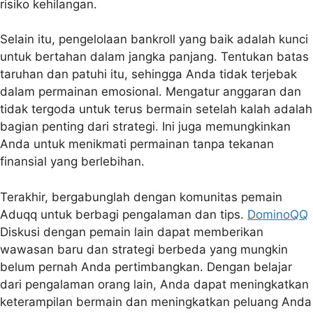
risiko kehilangan.
Selain itu, pengelolaan bankroll yang baik adalah kunci
untuk bertahan dalam jangka panjang. Tentukan batas
taruhan dan patuhi itu, sehingga Anda tidak terjebak
dalam permainan emosional. Mengatur anggaran dan
tidak tergoda untuk terus bermain setelah kalah adalah
bagian penting dari strategi. Ini juga memungkinkan
Anda untuk menikmati permainan tanpa tekanan
finansial yang berlebihan.
Terakhir, bergabunglah dengan komunitas pemain
Aduqq untuk berbagi pengalaman dan tips.
DominoQQ
Diskusi dengan pemain lain dapat memberikan
wawasan baru dan strategi berbeda yang mungkin
belum pernah Anda pertimbangkan. Dengan belajar
dari pengalaman orang lain, Anda dapat meningkatkan
keterampilan bermain dan meningkatkan peluang Anda