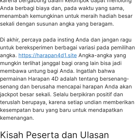
karena bergabung dalam kelompok dapat menolong
Anda berbagi biaya dan, pada waktu yang sama,
menambah kemungkinan untuk meraih hadiah besar
sekali dengan susunan angka yang beragam.
Di akhir, percaya pada insting Anda dan jangan ragu
untuk bereksperimen berbagai variasi pada pemilihan
angka.
https://harapan4d1.site
Angka-angka yang
mungkin terlihat janggal bagi orang lain bisa jadi
membawa untung bagi Anda. Ingatlah bahwa
permainan Harapan 4D adalah tentang bersenang-
senang dan berusaha mencapai harapan Anda akan
jackpot besar sekali. Selalu berpikiran positif dan
teruslah berupaya, karena setiap undian memberikan
kesempatan baru yang baru untuk mendapatkan
kemenangan.
Kisah Peserta dan Ulasan