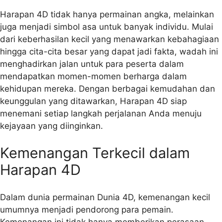
Harapan 4D tidak hanya permainan angka, melainkan
juga menjadi simbol asa untuk banyak individu. Mulai
dari keberhasilan kecil yang menawarkan kebahagiaan
hingga cita-cita besar yang dapat jadi fakta, wadah ini
menghadirkan jalan untuk para peserta dalam
mendapatkan momen-momen berharga dalam
kehidupan mereka. Dengan berbagai kemudahan dan
keunggulan yang ditawarkan, Harapan 4D siap
menemani setiap langkah perjalanan Anda menuju
kejayaan yang diinginkan.
Kemenangan Terkecil dalam
Harapan 4D
Dalam dunia permainan Dunia 4D, kemenangan kecil
umumnya menjadi pendorong para pemain.
Kemenangan ini tidak hanya memberikan perasaan