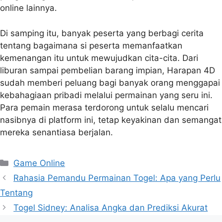
online lainnya.
Di samping itu, banyak peserta yang berbagi cerita
tentang bagaimana si peserta memanfaatkan
kemenangan itu untuk mewujudkan cita-cita. Dari
liburan sampai pembelian barang impian, Harapan 4D
sudah memberi peluang bagi banyak orang menggapai
kebahagiaan pribadi melalui permainan yang seru ini.
Para pemain merasa terdorong untuk selalu mencari
nasibnya di platform ini, tetap keyakinan dan semangat
mereka senantiasa berjalan.
Categories
Game Online
Rahasia Pemandu Permainan Togel: Apa yang Perlu
Tentang
Togel Sidney: Analisa Angka dan Prediksi Akurat