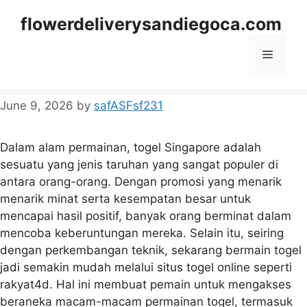
Skip
flowerdeliverysandiegoca.com
to
content
Menu
June 9, 2026
by
safASFsf231
Dalam alam permainan, togel Singapore adalah
sesuatu yang jenis taruhan yang sangat populer di
antara orang-orang. Dengan promosi yang menarik
menarik minat serta kesempatan besar untuk
mencapai hasil positif, banyak orang berminat dalam
mencoba keberuntungan mereka. Selain itu, seiring
dengan perkembangan teknik, sekarang bermain togel
jadi semakin mudah melalui situs togel online seperti
rakyat4d. Hal ini membuat pemain untuk mengakses
beraneka macam-macam permainan togel, termasuk