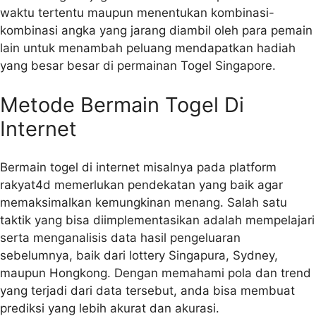
waktu tertentu maupun menentukan kombinasi-
kombinasi angka yang jarang diambil oleh para pemain
lain untuk menambah peluang mendapatkan hadiah
yang besar besar di permainan Togel Singapore.
Metode Bermain Togel Di
Internet
Bermain togel di internet misalnya pada platform
rakyat4d memerlukan pendekatan yang baik agar
memaksimalkan kemungkinan menang. Salah satu
taktik yang bisa diimplementasikan adalah mempelajari
serta menganalisis data hasil pengeluaran
sebelumnya, baik dari lottery Singapura, Sydney,
maupun Hongkong. Dengan memahami pola dan trend
yang terjadi dari data tersebut, anda bisa membuat
prediksi yang lebih akurat dan akurasi.