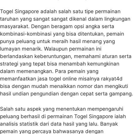
Togel Singapore adalah salah satu tipe permainan
taruhan yang sangat sangat dikenal dalam lingkungan
masyarakat. Dengan beragam opsi angka serta
kombinasi-kombinasi yang bisa ditentukan, pemain
punya peluang untuk meraih hasil menang yang
lumayan menarik. Walaupun permainan ini
berlandaskan keberuntungan, memahami aturan serta
strategi yang tepat bisa menambah kemungkinan
dalam memenangkan. Para pemain yang
memanfaatkan jasa togel online misalnya rakyat4d
bisa dengan mudah menaikkan nomor dan mengikuti
hasil undian pengundian dengan cepat serta gampang.
Salah satu aspek yang menentukan mempengaruhi
peluang berhasil di permainan Togel Singapore ialah
analisis statistik dari data hasil yang lalu. Banyak
pemain yang percaya bahwasanya dengan