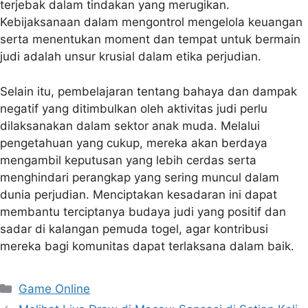
terjebak dalam tindakan yang merugikan.
Kebijaksanaan dalam mengontrol mengelola keuangan
serta menentukan moment dan tempat untuk bermain
judi adalah unsur krusial dalam etika perjudian.
Selain itu, pembelajaran tentang bahaya dan dampak
negatif yang ditimbulkan oleh aktivitas judi perlu
dilaksanakan dalam sektor anak muda. Melalui
pengetahuan yang cukup, mereka akan berdaya
mengambil keputusan yang lebih cerdas serta
menghindari perangkap yang sering muncul dalam
dunia perjudian. Menciptakan kesadaran ini dapat
membantu terciptanya budaya judi yang positif dan
sadar di kalangan pemuda togel, agar kontribusi
mereka bagi komunitas dapat terlaksana dalam baik.
Categories
Game Online