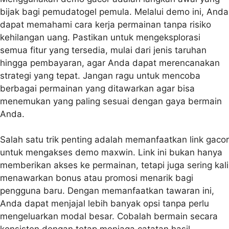
bijak bagi pemudatogel pemula. Melalui demo ini, Anda
dapat memahami cara kerja permainan tanpa risiko
kehilangan uang. Pastikan untuk mengeksplorasi
semua fitur yang tersedia, mulai dari jenis taruhan
hingga pembayaran, agar Anda dapat merencanakan
strategi yang tepat. Jangan ragu untuk mencoba
berbagai permainan yang ditawarkan agar bisa
menemukan yang paling sesuai dengan gaya bermain
Anda.
Salah satu trik penting adalah memanfaatkan link gacor
untuk mengakses demo maxwin. Link ini bukan hanya
memberikan akses ke permainan, tetapi juga sering kali
menawarkan bonus atau promosi menarik bagi
pengguna baru. Dengan memanfaatkan tawaran ini,
Anda dapat menjajal lebih banyak opsi tanpa perlu
mengeluarkan modal besar. Cobalah bermain secara