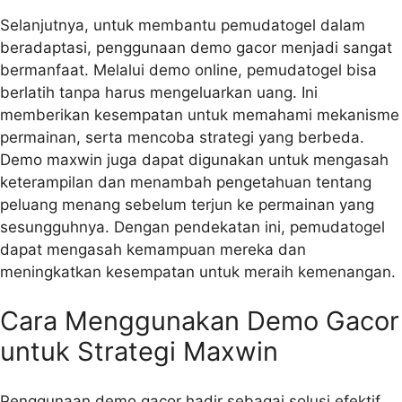
Selanjutnya, untuk membantu pemudatogel dalam
beradaptasi, penggunaan demo gacor menjadi sangat
bermanfaat. Melalui demo online, pemudatogel bisa
berlatih tanpa harus mengeluarkan uang. Ini
memberikan kesempatan untuk memahami mekanisme
permainan, serta mencoba strategi yang berbeda.
Demo maxwin juga dapat digunakan untuk mengasah
keterampilan dan menambah pengetahuan tentang
peluang menang sebelum terjun ke permainan yang
sesungguhnya. Dengan pendekatan ini, pemudatogel
dapat mengasah kemampuan mereka dan
meningkatkan kesempatan untuk meraih kemenangan.
Cara Menggunakan Demo Gacor
untuk Strategi Maxwin
Penggunaan demo gacor hadir sebagai solusi efektif