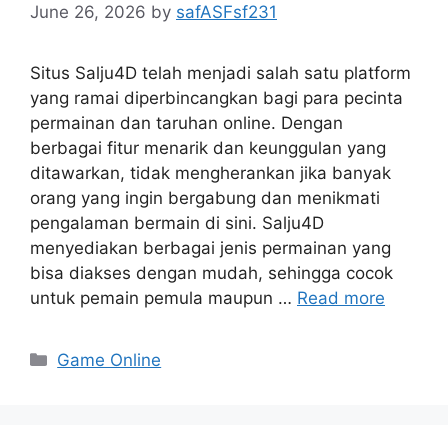
June 26, 2026
by
safASFsf231
Situs Salju4D telah menjadi salah satu platform
yang ramai diperbincangkan bagi para pecinta
permainan dan taruhan online. Dengan
berbagai fitur menarik dan keunggulan yang
ditawarkan, tidak mengherankan jika banyak
orang yang ingin bergabung dan menikmati
pengalaman bermain di sini. Salju4D
menyediakan berbagai jenis permainan yang
bisa diakses dengan mudah, sehingga cocok
untuk pemain pemula maupun …
Read more
Categories
Game Online