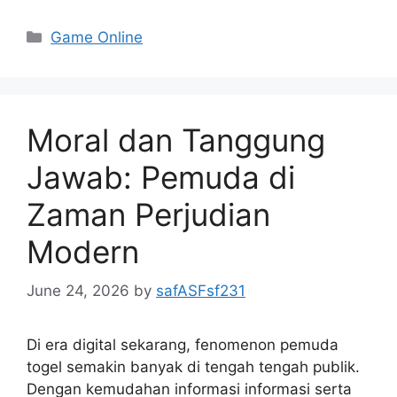
Categories
Game Online
Moral dan Tanggung
Jawab: Pemuda di
Zaman Perjudian
Modern
June 24, 2026
by
safASFsf231
Di era digital sekarang, fenomenon pemuda
togel semakin banyak di tengah tengah publik.
Dengan kemudahan informasi informasi serta