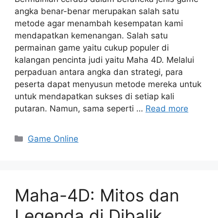
angka benar-benar merupakan salah satu
metode agar menambah kesempatan kami
mendapatkan kemenangan. Salah satu
permainan game yaitu cukup populer di
kalangan pencinta judi yaitu Maha 4D. Melalui
perpaduan antara angka dan strategi, para
peserta dapat menyusun metode mereka untuk
untuk mendapatkan sukses di setiap kali
putaran. Namun, sama seperti …
Read more
Categories
Game Online
Maha-4D: Mitos dan
Legenda di Dibalik