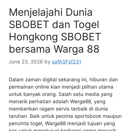
Menjelajahi Dunia
SBOBET dan Togel
Hongkong SBOBET
bersama Warga 88
June 23, 2026
by
safASFsf231
Dalam zaman digital sekarang ini, hiburan dan
permainan online kian menjadi pilihan utama
untuk banyak orang. Salah satu media yang
menarik perhatian adalah Warga88, yang
memberikan ragam servis terbaik di dunia
taruhan. Baik untuk pecinta sportsbook maupun
pencinta togel, Warga88 menjadi tujuan yang
pas untuk menelusuri berbagai game menarik,