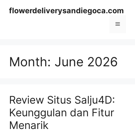
Skip
flowerdeliverysandiegoca.com
to
content
Menu
Month:
June 2026
Review Situs Salju4D:
Keunggulan dan Fitur
Menarik