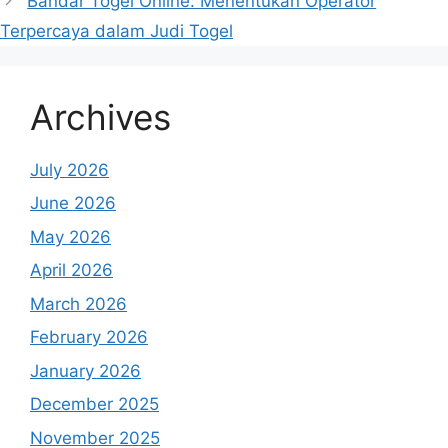
Bandar Togel Online: Menentukan Operator
Terpercaya dalam Judi Togel
Archives
July 2026
June 2026
May 2026
April 2026
March 2026
February 2026
January 2026
December 2025
November 2025