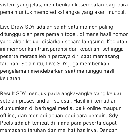
sistem yang jelas, memberikan kesempatan bagi para
pemain untuk memprediksi angka yang akan muncul.
Live Draw SDY adalah salah satu momen paling
ditunggu oleh para pemain togel, di mana hasil nomor
yang akan keluar disiarkan secara langsung. Kegiatan
ini memberikan transparansi dan keadilan, sehingga
peserta merasa lebih percaya diri saat memasang
taruhan. Selain itu, Live SDY juga memberikan
pengalaman mendebarkan saat menunggu hasil
keluaran.
Result SDY merujuk pada angka-angka yang keluar
setelah proses undian selesai. Hasil ini kemudian
diumumkan di berbagai media, baik online maupun
offline, dan menjadi acuan bagi para pemain. Sdy
Pools adalah tempat di mana para peserta dapat
memasang taruhan dan melihat hasilnya. Dengan