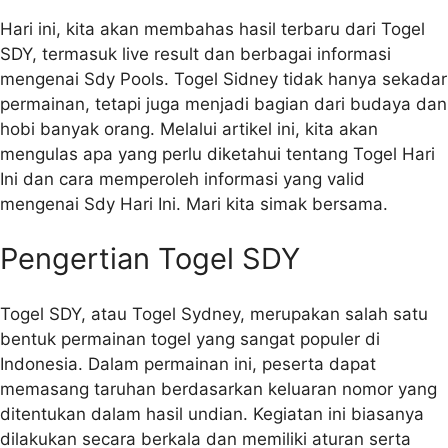
Hari ini, kita akan membahas hasil terbaru dari Togel
SDY, termasuk live result dan berbagai informasi
mengenai Sdy Pools. Togel Sidney tidak hanya sekadar
permainan, tetapi juga menjadi bagian dari budaya dan
hobi banyak orang. Melalui artikel ini, kita akan
mengulas apa yang perlu diketahui tentang Togel Hari
Ini dan cara memperoleh informasi yang valid
mengenai Sdy Hari Ini. Mari kita simak bersama.
Pengertian Togel SDY
Togel SDY, atau Togel Sydney, merupakan salah satu
bentuk permainan togel yang sangat populer di
Indonesia. Dalam permainan ini, peserta dapat
memasang taruhan berdasarkan keluaran nomor yang
ditentukan dalam hasil undian. Kegiatan ini biasanya
dilakukan secara berkala dan memiliki aturan serta