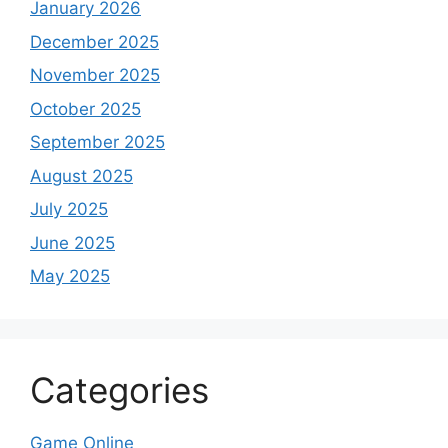
January 2026
December 2025
November 2025
October 2025
September 2025
August 2025
July 2025
June 2025
May 2025
Categories
Game Online