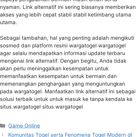
nyaman. Link alternatif ini sering biasanya memberikan
akses yang lebih cepat stabil stabil ketimbang utama
utama.
Sebagai tambahan, hal yang penting adalah mengikuti
sosmed dan platform resmi wargatogel wargatogel
agar selalu mendapatkan informasi update terbaru
mengenai link alternatif. Dengan begitu, Anda tidak
akan perlu meninggalkan kesempatan untuk
memanfaatkan kesempatan untuk bermain dan
memenangkan penghargaan yang menguntungkan
pada wargatogel. Manfaatkan link alternatif ini sebagai
solusi terbaik untuk untuk masuk ke tanpa kendala ke
situs wargatogel situs wargatogel
Categories
Game Online
Komunitas Togel serta Fenomena Togel Modern di