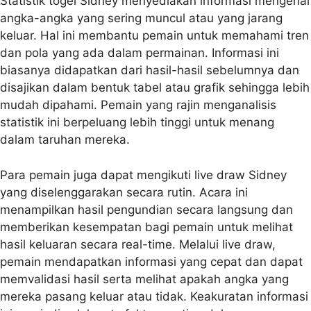
Statistik togel Sidney menyediakan informasi mengenai
angka-angka yang sering muncul atau yang jarang
keluar. Hal ini membantu pemain untuk memahami tren
dan pola yang ada dalam permainan. Informasi ini
biasanya didapatkan dari hasil-hasil sebelumnya dan
disajikan dalam bentuk tabel atau grafik sehingga lebih
mudah dipahami. Pemain yang rajin menganalisis
statistik ini berpeluang lebih tinggi untuk menang
dalam taruhan mereka.
Para pemain juga dapat mengikuti live draw Sidney
yang diselenggarakan secara rutin. Acara ini
menampilkan hasil pengundian secara langsung dan
memberikan kesempatan bagi pemain untuk melihat
hasil keluaran secara real-time. Melalui live draw,
pemain mendapatkan informasi yang cepat dan dapat
memvalidasi hasil serta melihat apakah angka yang
mereka pasang keluar atau tidak. Keakuratan informasi