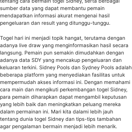
tentang cara bermain togel Sidney, serta berbagai
sumber data yang dapat membantu pemain
mendapatkan informasi akurat mengenai hasil
pengeluaran dan result yang ditunggu-tunggu.
Togel hari ini menjadi topik hangat, terutama dengan
adanya live draw yang menginformasikan hasil secara
langsung. Pemain pun semakin dimudahkan dengan
adanya data SDY yang mencakup pengeluaran dan
keluaran terkini. Sidney Pools dan Sydney Pools adalah
beberapa platform yang menyediakan fasilitas untuk
mempermudah akses informasi ini. Dengan memahami
cara main dan mengikuti perkembangan togel Sidney,
para pemain diharapkan dapat mengambil keputusan
yang lebih baik dan meningkatkan peluang mereka
dalam permainan ini. Mari kita dalami lebih jauh
tentang dunia togel Sidney dan tips-tips tambahan
agar pengalaman bermain menjadi lebih menarik.