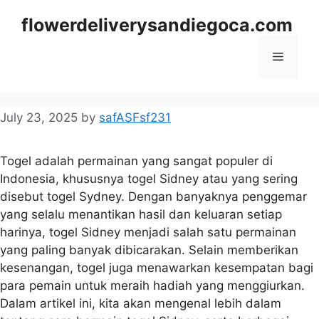
Skip
flowerdeliverysandiegoca.com
to
content
Menu
July 23, 2025
by
safASFsf231
Togel adalah permainan yang sangat populer di
Indonesia, khususnya togel Sidney atau yang sering
disebut togel Sydney. Dengan banyaknya penggemar
yang selalu menantikan hasil dan keluaran setiap
harinya, togel Sidney menjadi salah satu permainan
yang paling banyak dibicarakan. Selain memberikan
kesenangan, togel juga menawarkan kesempatan bagi
para pemain untuk meraih hadiah yang menggiurkan.
Dalam artikel ini, kita akan mengenal lebih dalam