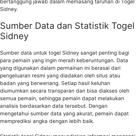
bertanggung jawab dalam memasang taruhan di Togel
Sidney.
Sumber Data dan Statistik Togel
Sidney
Sumber data untuk togel Sidney sangat penting bagi
para pemain yang ingin meraih keberuntungan. Data
yang digunakan dalam permainan ini berasal dari
pengeluaran resmi yang diadakan oleh situs atau
badan yang berwenang. Setiap hasil keluhan
diumumkan secara transparan dan bisa diakses oleh
semua pemain, sehingga pemain dapat melakukan
analisis berdasarkan data tersebut. Dengan
mengetahui sumber data yang akurat, pemain dapat
memprediksi angka dengan lebih baik.