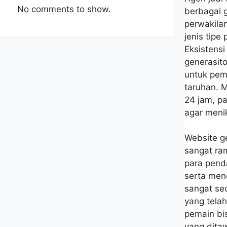
No comments to show.
berbagai g
perwakila
jenis tipe
Eksistensi
generasit
untuk pem
taruhan. 
24 jam, pa
agar meni
Website g
sangat r
para pend
serta mend
sangat se
yang telah
pemain bi
yang dita