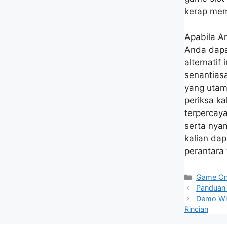
kerap mem
Apabila A
Anda dapat
alternatif
senantias
yang utam
periksa ka
terpercay
serta nyam
kalian da
perantara 
Categori
Game On
Panduan 
Demo Wil
Rincian