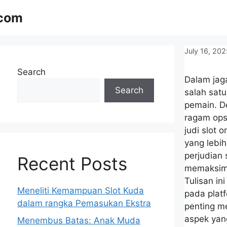
.com
July 16, 202
Search
Dalam jaga
Search
salah satu
pemain. D
ragam ops
judi slot
yang lebih
perjudian 
Recent Posts
memaksima
Tulisan i
Meneliti Kemampuan Slot Kuda
pada platf
dalam rangka Pemasukan Ekstra
penting m
aspek yan
Menembus Batas: Anak Muda