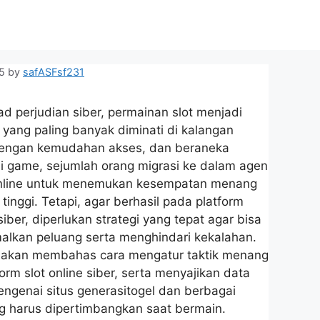
5
by
safASFsf231
d perjudian siber, permainan slot menjadi
 yang paling banyak diminati di kalangan
engan kemudahan akses, dan beraneka
i game, sejumlah orang migrasi ke dalam agen
 online untuk menemukan kesempatan menang
 tinggi. Tetapi, agar berhasil pada platform
siber, diperlukan strategi yang tepat agar bisa
lkan peluang serta menghindari kekalahan.
ni akan membahas cara mengatur taktik menang
orm slot online siber, serta menyajikan data
engenai situs generasitogel dan berbagai
g harus dipertimbangkan saat bermain.