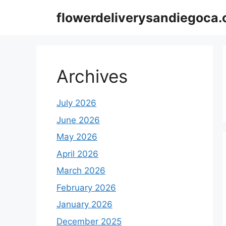
Skip
flowerdeliverysandiegoca
to
content
Archives
July 2026
June 2026
May 2026
April 2026
March 2026
February 2026
January 2026
December 2025