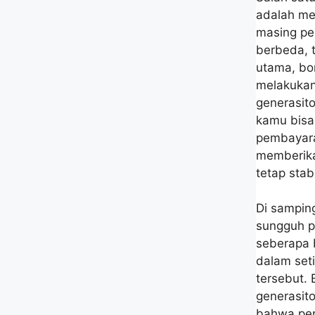
adalah me
masing per
berbeda, 
utama, bon
melakukan 
generasito
kamu bisa
pembayaran
memberika
tetap stabi
Di samping
sungguh p
seberapa 
dalam set
tersebut. 
generasit
bahwa per