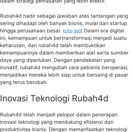
dalam strategi pemasaran yang lebih efektif.
Rubah4d hadir sebagai jawaban atas tantangan yang
sering dihadapi oleh banyak bisnis, mulai dari startup
hingga perusahaan besar.
toto slot
Dalam era digital
ini, kemampuan untuk bertransformasi menjadi suatu
keharusan, dan rubah4d telah membuktikan
kemampuannya dalam memberikan alat serta sumber
daya yang diperlukan. Dengan pendekatan yang
inovatif, rubah4d mengubah cara pebisnis beroperasi,
menjadikan mereka lebih siap untuk bersaing di pasar
yang terus berubah.
Inovasi Teknologi Rubah4d
Rubah4d telah menjadi pelopor dalam penerapan
inovasi teknologi yang mendukung efisiensi dan
produktivitas bisnis. Dengan memanfaatkan teknologi