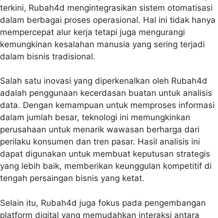
terkini, Rubah4d mengintegrasikan sistem otomatisasi
dalam berbagai proses operasional. Hal ini tidak hanya
mempercepat alur kerja tetapi juga mengurangi
kemungkinan kesalahan manusia yang sering terjadi
dalam bisnis tradisional.
Salah satu inovasi yang diperkenalkan oleh Rubah4d
adalah penggunaan kecerdasan buatan untuk analisis
data. Dengan kemampuan untuk memproses informasi
dalam jumlah besar, teknologi ini memungkinkan
perusahaan untuk menarik wawasan berharga dari
perilaku konsumen dan tren pasar. Hasil analisis ini
dapat digunakan untuk membuat keputusan strategis
yang lebih baik, memberikan keunggulan kompetitif di
tengah persaingan bisnis yang ketat.
Selain itu, Rubah4d juga fokus pada pengembangan
platform digital yang memudahkan interaksi antara