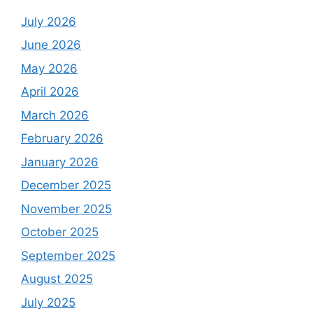
July 2026
June 2026
May 2026
April 2026
March 2026
February 2026
January 2026
December 2025
November 2025
October 2025
September 2025
August 2025
July 2025