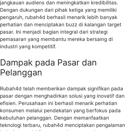
jangkauan audiens dan meningkatkan kredibilitas.
Dengan dukungan dari pihak ketiga yang memiliki
pengaruh, rubah4d berhasil menarik lebih banyak
perhatian dan menciptakan buzz di kalangan target
pasar. Ini menjadi bagian integral dari strategi
pemasaran yang membantu mereka bersaing di
industri yang kompetitif.
Dampak pada Pasar dan
Pelanggan
Rubah4d telah memberikan dampak signifikan pada
pasar dengan menghadirkan solusi yang inovatif dan
efisien. Perusahaan ini berhasil menarik perhatian
konsumen melalui pendekatan yang berfokus pada
kebutuhan pelanggan. Dengan memanfaatkan
teknologi terbaru, rubah4d menciptakan pengalaman