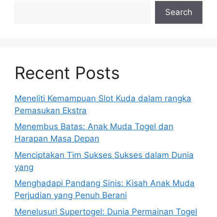
Search
Recent Posts
Meneliti Kemampuan Slot Kuda dalam rangka
Pemasukan Ekstra
Menembus Batas: Anak Muda Togel dan
Harapan Masa Depan
Menciptakan Tim Sukses Sukses dalam Dunia
yang
Menghadapi Pandang Sinis: Kisah Anak Muda
Perjudian yang Penuh Berani
Menelusuri Supertogel: Dunia Permainan Togel