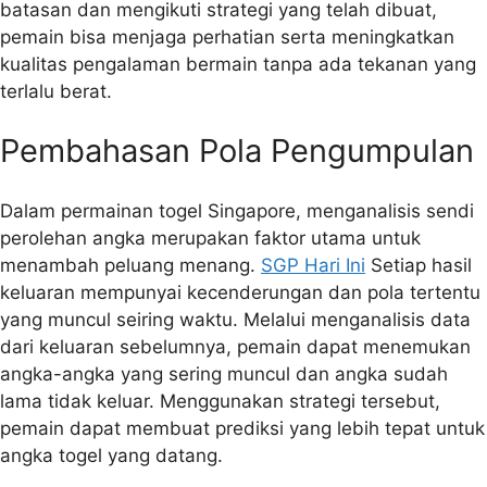
batasan dan mengikuti strategi yang telah dibuat,
pemain bisa menjaga perhatian serta meningkatkan
kualitas pengalaman bermain tanpa ada tekanan yang
terlalu berat.
Pembahasan Pola Pengumpulan
Dalam permainan togel Singapore, menganalisis sendi
perolehan angka merupakan faktor utama untuk
menambah peluang menang.
SGP Hari Ini
Setiap hasil
keluaran mempunyai kecenderungan dan pola tertentu
yang muncul seiring waktu. Melalui menganalisis data
dari keluaran sebelumnya, pemain dapat menemukan
angka-angka yang sering muncul dan angka sudah
lama tidak keluar. Menggunakan strategi tersebut,
pemain dapat membuat prediksi yang lebih tepat untuk
angka togel yang datang.