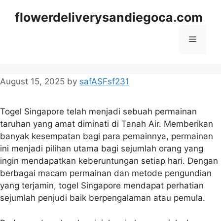
Skip
flowerdeliverysandiegoca.com
to
content
Menu
August 15, 2025
by
safASFsf231
Togel Singapore telah menjadi sebuah permainan
taruhan yang amat diminati di Tanah Air. Memberikan
banyak kesempatan bagi para pemainnya, permainan
ini menjadi pilihan utama bagi sejumlah orang yang
ingin mendapatkan keberuntungan setiap hari. Dengan
berbagai macam permainan dan metode pengundian
yang terjamin, togel Singapore mendapat perhatian
sejumlah penjudi baik berpengalaman atau pemula.