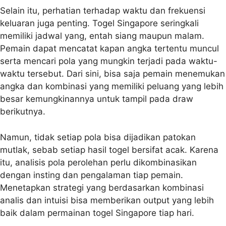
Selain itu, perhatian terhadap waktu dan frekuensi
keluaran juga penting. Togel Singapore seringkali
memiliki jadwal yang, entah siang maupun malam.
Pemain dapat mencatat kapan angka tertentu muncul
serta mencari pola yang mungkin terjadi pada waktu-
waktu tersebut. Dari sini, bisa saja pemain menemukan
angka dan kombinasi yang memiliki peluang yang lebih
besar kemungkinannya untuk tampil pada draw
berikutnya.
Namun, tidak setiap pola bisa dijadikan patokan
mutlak, sebab setiap hasil togel bersifat acak. Karena
itu, analisis pola perolehan perlu dikombinasikan
dengan insting dan pengalaman tiap pemain.
Menetapkan strategi yang berdasarkan kombinasi
analis dan intuisi bisa memberikan output yang lebih
baik dalam permainan togel Singapore tiap hari.