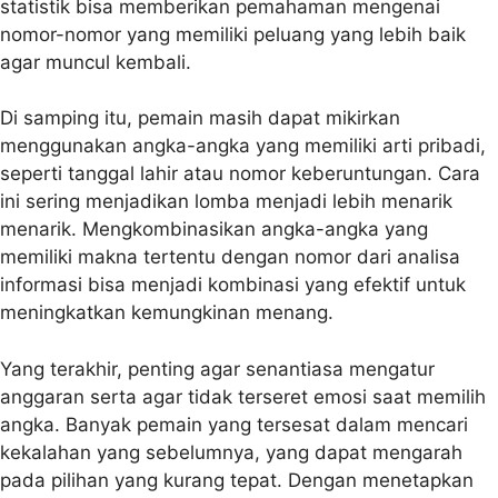
statistik bisa memberikan pemahaman mengenai
nomor-nomor yang memiliki peluang yang lebih baik
agar muncul kembali.
Di samping itu, pemain masih dapat mikirkan
menggunakan angka-angka yang memiliki arti pribadi,
seperti tanggal lahir atau nomor keberuntungan. Cara
ini sering menjadikan lomba menjadi lebih menarik
menarik. Mengkombinasikan angka-angka yang
memiliki makna tertentu dengan nomor dari analisa
informasi bisa menjadi kombinasi yang efektif untuk
meningkatkan kemungkinan menang.
Yang terakhir, penting agar senantiasa mengatur
anggaran serta agar tidak terseret emosi saat memilih
angka. Banyak pemain yang tersesat dalam mencari
kekalahan yang sebelumnya, yang dapat mengarah
pada pilihan yang kurang tepat. Dengan menetapkan