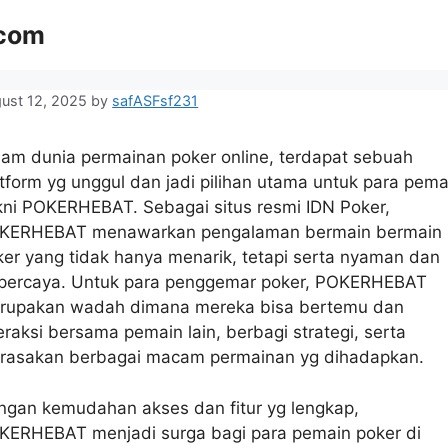
.com
ust 12, 2025
by
safASFsf231
lam dunia permainan poker online, terdapat sebuah
tform yg unggul dan jadi pilihan utama untuk para pema
kni POKERHEBAT. Sebagai situs resmi IDN Poker,
KERHEBAT menawarkan pengalaman bermain bermain
ker yang tidak hanya menarik, tetapi serta nyaman dan
rpercaya. Untuk para penggemar poker, POKERHEBAT
rupakan wadah dimana mereka bisa bertemu dan
eraksi bersama pemain lain, berbagi strategi, serta
rasakan berbagai macam permainan yg dihadapkan.
ngan kemudahan akses dan fitur yg lengkap,
KERHEBAT menjadi surga bagi para pemain poker di