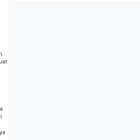
a
n.
uat
sa
i
ya