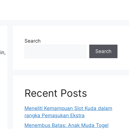
Search
Search
in,
Recent Posts
Meneliti Kemampuan Slot Kuda dalam
rangka Pemasukan Ekstra
Menembus Batas: Anak Muda Togel