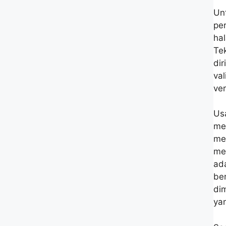
Un
per
ha
Tek
di
va
ver
Us
me
me
me
ad
be
di
yan