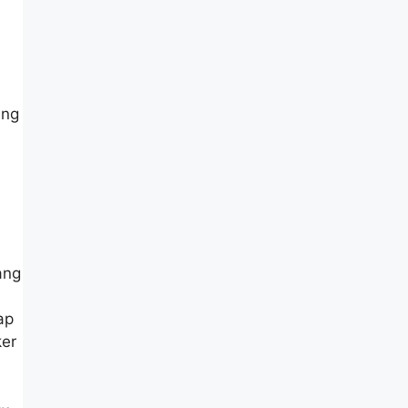
ang
ang
ap
ker