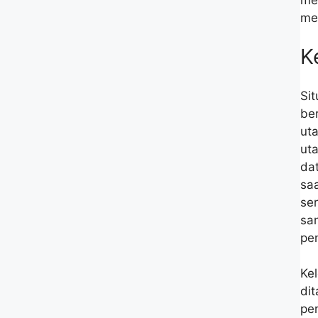
me
K
Si
be
ut
uta
da
sa
se
san
pe
Ke
di
pe