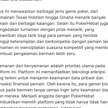
tus ini menawarkan berbagai jenis game poker, dari
rmainan Texas Hold’em hingga Omaha menarik banyak
main dari berbagai kalangan. Selain itu PokerHebat jug
ngadakan turnamen dengan prize menarik, yang
nambah daya tarik bagi para pemain yang hendak
nguji keterampilan dan berkompetisi dengan pemain lai
rnamen ini menciptakan suasana kompetitif yang memb
mbuat pengalaman bermain lebih seru.
amanan dan kenyamanan adalah prioritas utama pada
tform ini. Platform ini memanfaatkan teknologi enkripsi
ng terkini untuk menjamin keamanan data pribadi dan
nsaksi finansial pemain. Oleh karena itu, para gamer bi
kus pada bermain tanpa cemas ingin tahu keamanan dar
un mereka. Menjadi anggota dengan PokerHebat
mbuktikan memilih platform yang tidak hanya tidak han
mberikan beragam permainan, tetapi juga