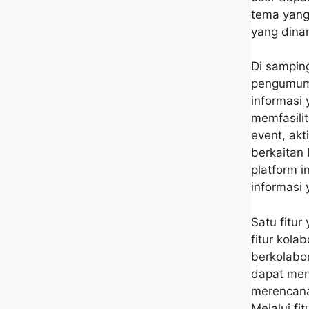
tema yang
yang dinam
Di samping
pengumum
informasi 
memfasili
event, akt
berkaitan 
platform 
informasi
Satu fitur
fitur kol
berkolabo
dapat mend
merencana
Melalui fit