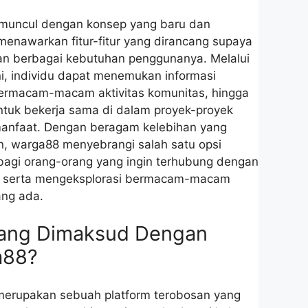
muncul dengan konsep yang baru dan
menawarkan fitur-fitur yang dirancang supaya
 berbagai kebutuhan penggunanya. Melalui
ni, individu dapat menemukan informasi
bermacam-macam aktivitas komunitas, hingga
ntuk bekerja sama di dalam proyek-proyek
anfaat. Dengan beragam kelebihan yang
n, warga88 menyebrangi salah satu opsi
bagi orang-orang yang ingin terhubung dengan
 serta mengeksplorasi bermacam-macam
yang ada.
ang Dimaksud Dengan
a88?
erupakan sebuah platform terobosan yang