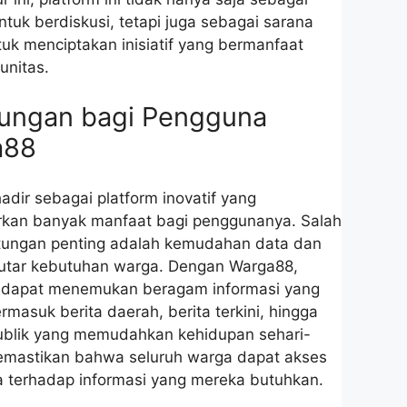
ntuk berdiskusi, tetapi juga sebagai sarana
uk menciptakan inisiatif yang bermanfaat
unitas.
ungan bagi Pengguna
a88
dir sebagai platform inovatif yang
kan banyak manfaat bagi penggunanya. Salah
tungan penting adalah kemudahan data dan
putar kebutuhan warga. Dengan Warga88,
dapat menemukan beragam informasi yang
ermasuk berita daerah, berita terkini, hingga
ublik yang memudahkan kehidupan sehari-
 memastikan bahwa seluruh warga dapat akses
 terhadap informasi yang mereka butuhkan.