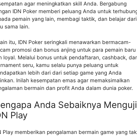
sempatan agar meningkatkan skill Anda. Bergabung
ngan IDN Poker memberi peluang Anda untuk terhubun
pada pemain yang lain, membagi taktik, dan belajar dari
u sama lain.
lain itu, IDN Poker seringkali menawarkan bermacam-
cam promosi dan bonus anjing untuk para pemain baru
n loyal. Melalui bonus untuk pendaftaran, cashback, da
urnament seru, kamu selalu punya peluang untuk
ndapatkan lebih dari dari setiap game yang Anda
inkan. Inilah kesempatan emas agar memaksimalkan
ngalaman bermain dan profit Anda dalam dunia poker.
engapa Anda Sebaiknya Menguj
DN Play
N Play memberikan pengalaman bermain game yang tak