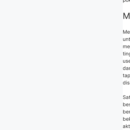
M
Me
un
me
ti
us
da
ta
dis
Sa
be
be
be
ak