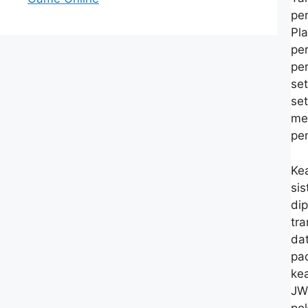
pe
Pl
pe
per
se
se
me
pe
Ke
si
di
tr
da
pa
ke
JW
pok