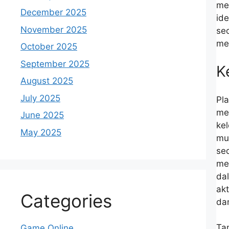
me
December 2025
id
November 2025
seo
me
October 2025
September 2025
K
August 2025
July 2025
Pl
me
June 2025
ke
May 2025
mu
se
me
da
akt
Categories
da
Ta
Game Online