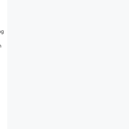
i
ng
n