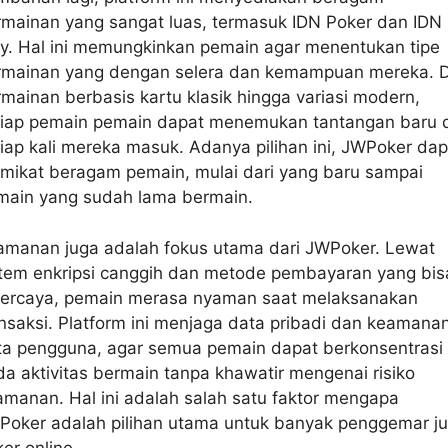
rmainan yang sangat luas, termasuk IDN Poker dan IDN
ay. Hal ini memungkinkan pemain agar menentukan tipe
rmainan yang dengan selera dan kemampuan mereka. D
mainan berbasis kartu klasik hingga variasi modern,
tiap pemain pemain dapat menemukan tantangan baru 
tiap kali mereka masuk. Adanya pilihan ini, JWPoker dap
mikat beragam pemain, mulai dari yang baru sampai
main yang sudah lama bermain.
amanan juga adalah fokus utama dari JWPoker. Lewat
stem enkripsi canggih dan metode pembayaran yang bis
percaya, pemain merasa nyaman saat melaksanakan
ansaksi. Platform ini menjaga data pribadi dan keamana
ta pengguna, agar semua pemain dapat berkonsentrasi
da aktivitas bermain tanpa khawatir mengenai risiko
amanan. Hal ini adalah salah satu faktor mengapa
Poker adalah pilihan utama untuk banyak penggemar ju
er online.