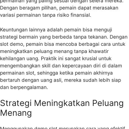
permainan yang paling sesuai dengan selera mereka.
Dengan beragam pilihan, pemain dapat merasakan
variasi permainan tanpa risiko finansial.
Keuntungan lainnya adalah pemain bisa menguji
strategi bermain yang berbeda tanpa tekanan. Dengan
slot demo, pemain bisa mencoba berbagai cara untuk
meningkatkan peluang menang tanpa khawatir
kehilangan uang. Praktik ini sangat krusial untuk
mengembangkan skill dan kepercayaan diri di dalam
permainan slot, sehingga ketika pemain akhirnya
bertaruh dengan uang asli, mereka sudah lebih siap
dan berpengalaman.
Strategi Meningkatkan Peluang
Menang
Menggunakan demo slot merupakan cara yang efektif