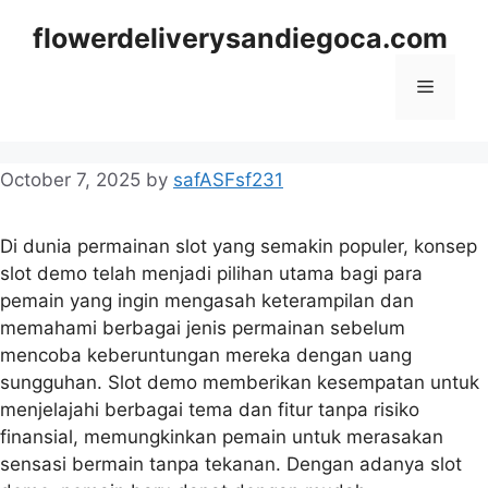
Skip
flowerdeliverysandiegoca.com
to
content
Menu
October 7, 2025
by
safASFsf231
Di dunia permainan slot yang semakin populer, konsep
slot demo telah menjadi pilihan utama bagi para
pemain yang ingin mengasah keterampilan dan
memahami berbagai jenis permainan sebelum
mencoba keberuntungan mereka dengan uang
sungguhan. Slot demo memberikan kesempatan untuk
menjelajahi berbagai tema dan fitur tanpa risiko
finansial, memungkinkan pemain untuk merasakan
sensasi bermain tanpa tekanan. Dengan adanya slot