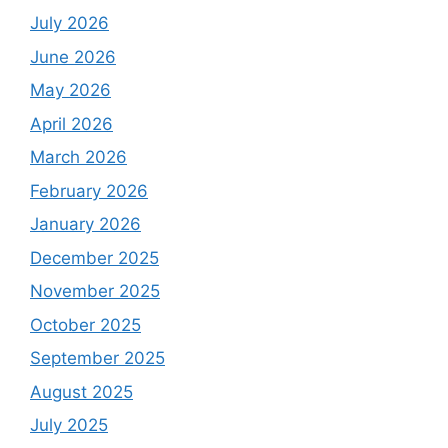
July 2026
June 2026
May 2026
April 2026
March 2026
February 2026
January 2026
December 2025
November 2025
October 2025
September 2025
August 2025
July 2025