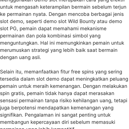
untuk mengasah keterampilan bermain sebelum terjun
ke permainan nyata. Dengan mencoba berbagai jenis
slot demo, seperti demo slot Wild Bounty atau demo
slot PG, pemain dapat memahami mekanisme
permainan dan pola kombinasi simbol yang
menguntungkan. Hal ini memungkinkan pemain untuk
merumuskan strategi yang lebih baik saat bermain
dengan uang asli.
Selain itu, memanfaatkan fitur free spins yang sering
tersedia dalam slot demo dapat meningkatkan peluang
pemain untuk meraih kemenangan. Dengan melakukan
spin gratis, pemain tidak hanya dapat merasakan
sensasi permainan tanpa risiko kehilangan uang, tetapi
juga berpotensi mendapatkan kemenangan yang
signifikan. Pengalaman ini sangat penting untuk
membangun kepercayaan diri sebelum memasuki