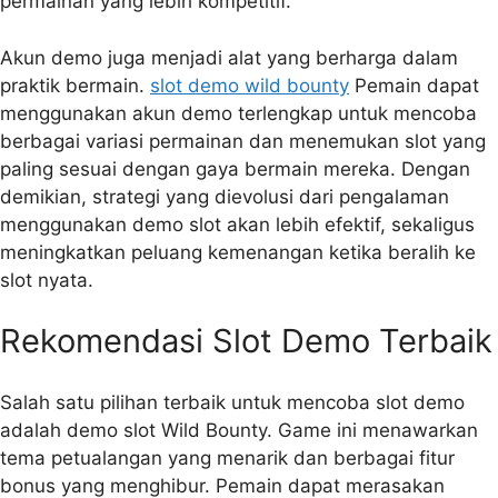
permainan yang lebih kompetitif.
Akun demo juga menjadi alat yang berharga dalam
praktik bermain.
slot demo wild bounty
Pemain dapat
menggunakan akun demo terlengkap untuk mencoba
berbagai variasi permainan dan menemukan slot yang
paling sesuai dengan gaya bermain mereka. Dengan
demikian, strategi yang dievolusi dari pengalaman
menggunakan demo slot akan lebih efektif, sekaligus
meningkatkan peluang kemenangan ketika beralih ke
slot nyata.
Rekomendasi Slot Demo Terbaik
Salah satu pilihan terbaik untuk mencoba slot demo
adalah demo slot Wild Bounty. Game ini menawarkan
tema petualangan yang menarik dan berbagai fitur
bonus yang menghibur. Pemain dapat merasakan