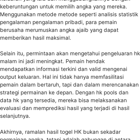
keberuntungan untuk memilih angka yang mereka.
Menggunakan metode metode seperti analisis statistik
pengalaman pengalaman pribadi, para pemain
berusaha merumuskan angka ajaib yang dapat
memberikan hasil maksimal.
Selain itu, permintaan akan mengetahui pengeluaran hk
malam ini jadi meningkat. Pemain hendak
mendapatkan informasi terkini dan valid mengenai
output keluaran. Hal ini tidak hanya memfasilitasi
pemain dalam bertaruh, tapi dan dalam merencanakan
strategi permainan ke depan. Dengan hk pools dan
data hk yang tersedia, mereka bisa melaksanakan
evaluasi dan memprediksi hasil yang terjadi di hasil
selanjutnya.
Akhirnya, ramalan hasil togel HK bukan sekadar
permainan angka, tetapi adalah gabungan di antara