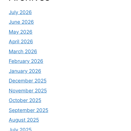
July 2026
June 2026
May 2026
April 2026
March 2026
February 2026
January 2026
December 2025
November 2025
October 2025
September 2025
August 2025
July 2025