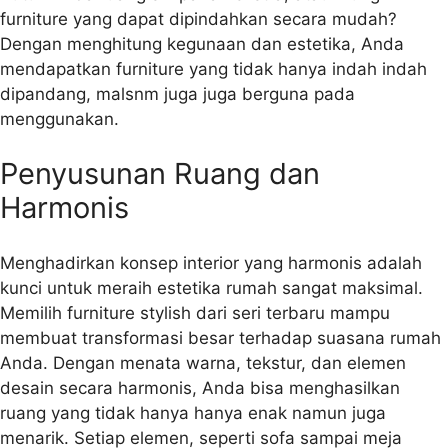
furniture yang dapat dipindahkan secara mudah?
Dengan menghitung kegunaan dan estetika, Anda
mendapatkan furniture yang tidak hanya indah indah
dipandang, malsnm juga juga berguna pada
menggunakan.
Penyusunan Ruang dan
Harmonis
Menghadirkan konsep interior yang harmonis adalah
kunci untuk meraih estetika rumah sangat maksimal.
Memilih furniture stylish dari seri terbaru mampu
membuat transformasi besar terhadap suasana rumah
Anda. Dengan menata warna, tekstur, dan elemen
desain secara harmonis, Anda bisa menghasilkan
ruang yang tidak hanya hanya enak namun juga
menarik. Setiap elemen, seperti sofa sampai meja