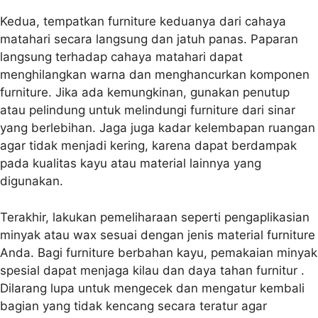
Kedua, tempatkan furniture keduanya dari cahaya
matahari secara langsung dan jatuh panas. Paparan
langsung terhadap cahaya matahari dapat
menghilangkan warna dan menghancurkan komponen
furniture. Jika ada kemungkinan, gunakan penutup
atau pelindung untuk melindungi furniture dari sinar
yang berlebihan. Jaga juga kadar kelembapan ruangan
agar tidak menjadi kering, karena dapat berdampak
pada kualitas kayu atau material lainnya yang
digunakan.
Terakhir, lakukan pemeliharaan seperti pengaplikasian
minyak atau wax sesuai dengan jenis material furniture
Anda. Bagi furniture berbahan kayu, pemakaian minyak
spesial dapat menjaga kilau dan daya tahan furnitur .
Dilarang lupa untuk mengecek dan mengatur kembali
bagian yang tidak kencang secara teratur agar