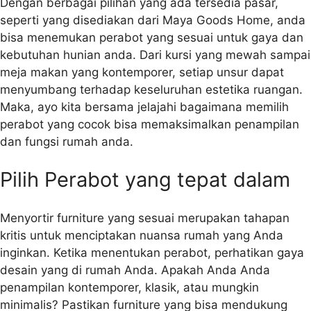
Dengan berbagai pilihan yang ada tersedia pasar,
seperti yang disediakan dari Maya Goods Home, anda
bisa menemukan perabot yang sesuai untuk gaya dan
kebutuhan hunian anda. Dari kursi yang mewah sampai
meja makan yang kontemporer, setiap unsur dapat
menyumbang terhadap keseluruhan estetika ruangan.
Maka, ayo kita bersama jelajahi bagaimana memilih
perabot yang cocok bisa memaksimalkan penampilan
dan fungsi rumah anda.
Pilih Perabot yang tepat dalam
Menyortir furniture yang sesuai merupakan tahapan
kritis untuk menciptakan nuansa rumah yang Anda
inginkan. Ketika menentukan perabot, perhatikan gaya
desain yang di rumah Anda. Apakah Anda Anda
penampilan kontemporer, klasik, atau mungkin
minimalis? Pastikan furniture yang bisa mendukung