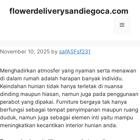
Skip
flowerdeliverysandiegoca.com
to
content
Menu
November 10, 2025
by
safASFsf231
Menghadirkan atmosfer yang nyaman serta menawan
di dalam rumah adalah harapan banyak individu.
Keindahan hunian tidak hanya terletak di nuansa
dinding maupun hiasan, namun juga pada penggunaan
perabot yang dipakai. Furniture bergaya tak hanya
berfungsi sebagai tempat penyimpanan maupun ruang
duduk, namun juga sebagai elemen inti yaitu mampu
meningkatkan kecantikan interior hunian anda.