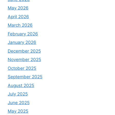
May 2026
April 2026
March 2026
February 2026
January 2026
December 2025
November 2025
October 2025
September 2025
August 2025
July 2025
June 2025
May 2025