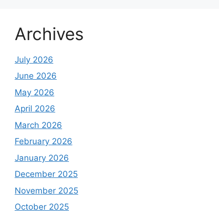
Archives
July 2026
June 2026
May 2026
April 2026
March 2026
February 2026
January 2026
December 2025
November 2025
October 2025