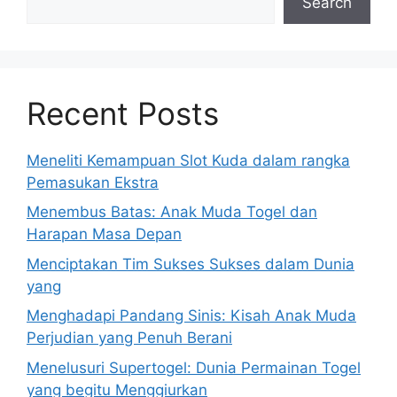
Search
Recent Posts
Meneliti Kemampuan Slot Kuda dalam rangka
Pemasukan Ekstra
Menembus Batas: Anak Muda Togel dan
Harapan Masa Depan
Menciptakan Tim Sukses Sukses dalam Dunia
yang
Menghadapi Pandang Sinis: Kisah Anak Muda
Perjudian yang Penuh Berani
Menelusuri Supertogel: Dunia Permainan Togel
yang begitu Menggiurkan