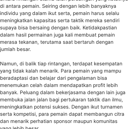
di antara pemain. Seiring dengan lebih banyaknya
individu yang dalam ikut serta, pemain harus selalu
meningkatkan kapasitas serta taktik mereka sendiri
supaya bisa bersaing dengan baik. Ketidakpastian
dalam hasil permainan juga kali membuat pemain
merasa tekanan, terutama saat bertaruh dengan
jumlah besar.
Namun, di balik tiap rintangan, terdapat kesempatan
yang tidak kalah menarik. Para pemain yang mampu
beradaptasi dan belajar dari pengalaman bisa
menemukan celah dalam mendapatkan profit lebih
banyak. Peluang dalam bekerjasama dengan lain juga
membuka jalan jalan bagi pertukaran taktik dan ilmu,
meningkatkan potensi sukses. Dengan ikut turnamen
serta kompetisi, para pemain dapat membangun citra
dan menarik perhatian sponsor maupun komunitas
yang lebih besar.