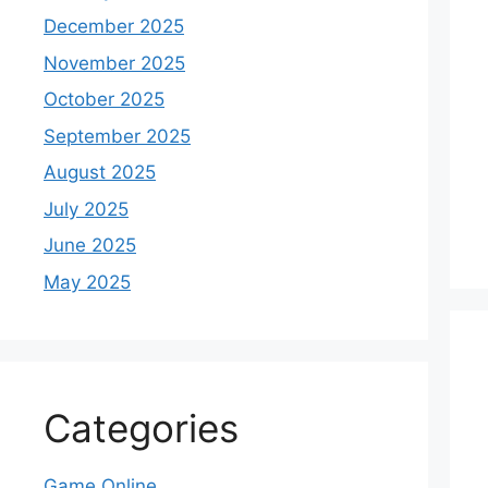
December 2025
November 2025
October 2025
September 2025
August 2025
July 2025
June 2025
May 2025
Categories
Game Online