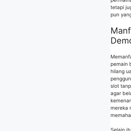
tetapi j
pun yang
Manf
Demo
Memanfa
pemain b
hilang u
pengguna
slot tan
agar bel
kemenan
mereka 
memahami
Selain i