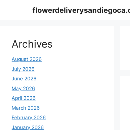
Skip
flowerdeliverysandiegoca
to
content
Archives
August 2026
July 2026
June 2026
May 2026
April 2026
March 2026
February 2026
January 2026