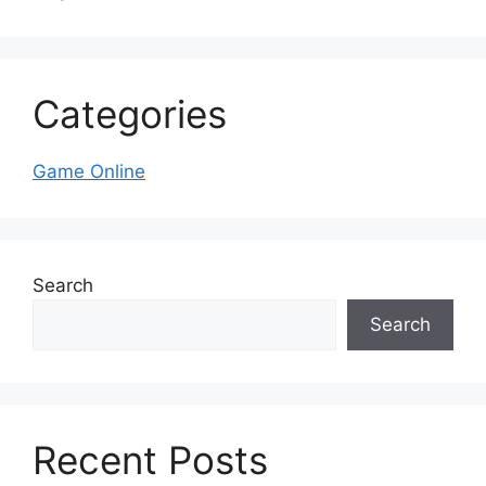
Categories
Game Online
Search
Search
Recent Posts