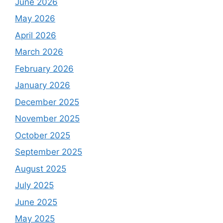
June 2026
May 2026
April 2026
March 2026
February 2026
January 2026
December 2025
November 2025
October 2025
September 2025
August 2025
July 2025
June 2025
May 2025