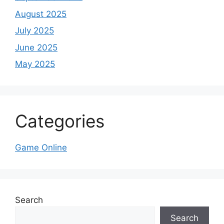
August 2025
July 2025
June 2025
May 2025
Categories
Game Online
Search
Search