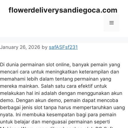
Skip
flowerdeliverysandiegoca.com
to
content
Menu
January 26, 2026
by
safASFsf231
Di dunia permainan slot online, banyak pemain yang
mencari cara untuk meningkatkan keterampilan dan
memahami lebih dalam tentang permainan yang
mereka mainkan. Salah satu cara efektif untuk
melakukan hal ini adalah dengan menggunakan akun
demo. Dengan akun demo, pemain dapat mencoba
berbagai jenis slot tanpa harus mempertaruhkan uang
nyata. Ini membuka kesempatan bagi para pemain
untuk belajar dan menguasai permainan seperti