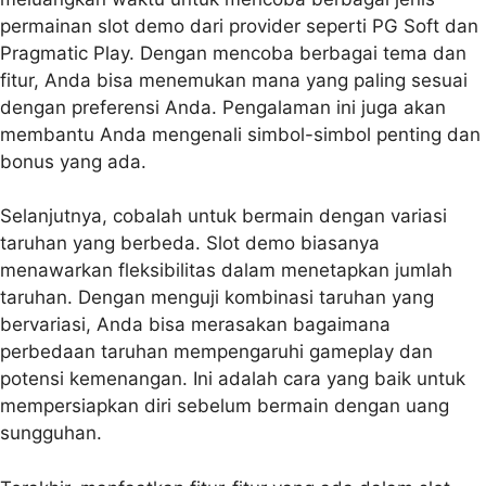
permainan slot demo dari provider seperti PG Soft dan
Pragmatic Play. Dengan mencoba berbagai tema dan
fitur, Anda bisa menemukan mana yang paling sesuai
dengan preferensi Anda. Pengalaman ini juga akan
membantu Anda mengenali simbol-simbol penting dan
bonus yang ada.
Selanjutnya, cobalah untuk bermain dengan variasi
taruhan yang berbeda. Slot demo biasanya
menawarkan fleksibilitas dalam menetapkan jumlah
taruhan. Dengan menguji kombinasi taruhan yang
bervariasi, Anda bisa merasakan bagaimana
perbedaan taruhan mempengaruhi gameplay dan
potensi kemenangan. Ini adalah cara yang baik untuk
mempersiapkan diri sebelum bermain dengan uang
sungguhan.