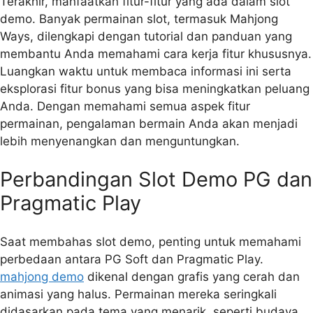
Terakhir, manfaatkan fitur-fitur yang ada dalam slot
demo. Banyak permainan slot, termasuk Mahjong
Ways, dilengkapi dengan tutorial dan panduan yang
membantu Anda memahami cara kerja fitur khususnya.
Luangkan waktu untuk membaca informasi ini serta
eksplorasi fitur bonus yang bisa meningkatkan peluang
Anda. Dengan memahami semua aspek fitur
permainan, pengalaman bermain Anda akan menjadi
lebih menyenangkan dan menguntungkan.
Perbandingan Slot Demo PG dan
Pragmatic Play
Saat membahas slot demo, penting untuk memahami
perbedaan antara PG Soft dan Pragmatic Play.
mahjong demo
dikenal dengan grafis yang cerah dan
animasi yang halus. Permainan mereka seringkali
didasarkan pada tema yang menarik, seperti budaya