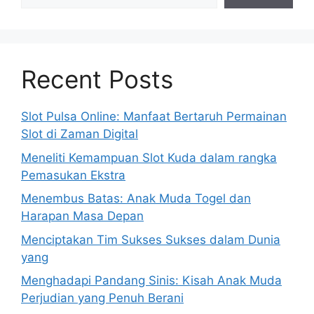
Recent Posts
Slot Pulsa Online: Manfaat Bertaruh Permainan
Slot di Zaman Digital
Meneliti Kemampuan Slot Kuda dalam rangka
Pemasukan Ekstra
Menembus Batas: Anak Muda Togel dan
Harapan Masa Depan
Menciptakan Tim Sukses Sukses dalam Dunia
yang
Menghadapi Pandang Sinis: Kisah Anak Muda
Perjudian yang Penuh Berani