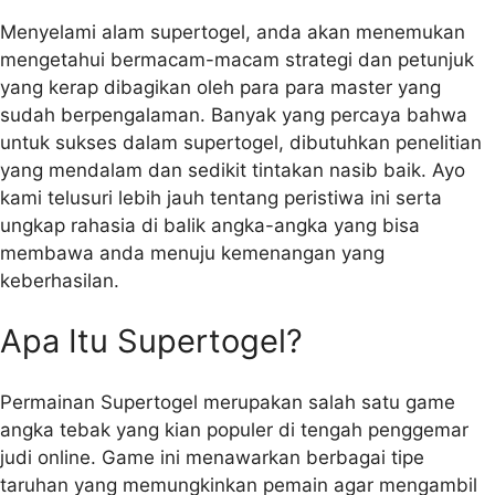
Menyelami alam supertogel, anda akan menemukan
mengetahui bermacam-macam strategi dan petunjuk
yang kerap dibagikan oleh para para master yang
sudah berpengalaman. Banyak yang percaya bahwa
untuk sukses dalam supertogel, dibutuhkan penelitian
yang mendalam dan sedikit tintakan nasib baik. Ayo
kami telusuri lebih jauh tentang peristiwa ini serta
ungkap rahasia di balik angka-angka yang bisa
membawa anda menuju kemenangan yang
keberhasilan.
Apa Itu Supertogel?
Permainan Supertogel merupakan salah satu game
angka tebak yang kian populer di tengah penggemar
judi online. Game ini menawarkan berbagai tipe
taruhan yang memungkinkan pemain agar mengambil