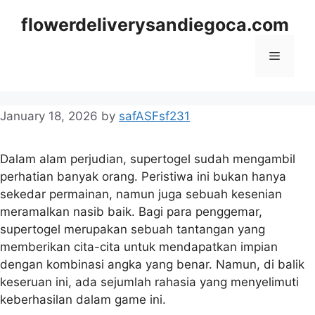
Skip
flowerdeliverysandiegoca.com
to
content
Menu
January 18, 2026
by
safASFsf231
Dalam alam perjudian, supertogel sudah mengambil
perhatian banyak orang. Peristiwa ini bukan hanya
sekedar permainan, namun juga sebuah kesenian
meramalkan nasib baik. Bagi para penggemar,
supertogel merupakan sebuah tantangan yang
memberikan cita-cita untuk mendapatkan impian
dengan kombinasi angka yang benar. Namun, di balik
keseruan ini, ada sejumlah rahasia yang menyelimuti
keberhasilan dalam game ini.