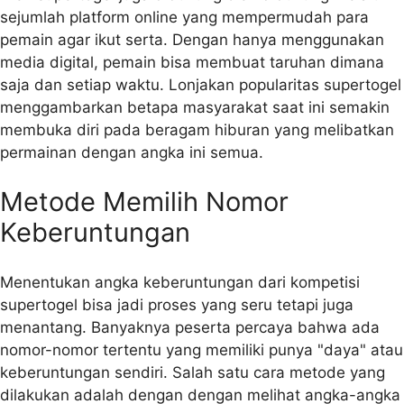
sejumlah platform online yang mempermudah para
pemain agar ikut serta. Dengan hanya menggunakan
media digital, pemain bisa membuat taruhan dimana
saja dan setiap waktu. Lonjakan popularitas supertogel
menggambarkan betapa masyarakat saat ini semakin
membuka diri pada beragam hiburan yang melibatkan
permainan dengan angka ini semua.
Metode Memilih Nomor
Keberuntungan
Menentukan angka keberuntungan dari kompetisi
supertogel bisa jadi proses yang seru tetapi juga
menantang. Banyaknya peserta percaya bahwa ada
nomor-nomor tertentu yang memiliki punya "daya" atau
keberuntungan sendiri. Salah satu cara metode yang
dilakukan adalah dengan dengan melihat angka-angka