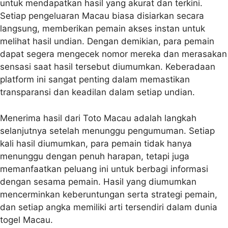
untuk mendapatkan hasil yang akurat dan terkini.
Setiap pengeluaran Macau biasa disiarkan secara
langsung, memberikan pemain akses instan untuk
melihat hasil undian. Dengan demikian, para pemain
dapat segera mengecek nomor mereka dan merasakan
sensasi saat hasil tersebut diumumkan. Keberadaan
platform ini sangat penting dalam memastikan
transparansi dan keadilan dalam setiap undian.
Menerima hasil dari Toto Macau adalah langkah
selanjutnya setelah menunggu pengumuman. Setiap
kali hasil diumumkan, para pemain tidak hanya
menunggu dengan penuh harapan, tetapi juga
memanfaatkan peluang ini untuk berbagi informasi
dengan sesama pemain. Hasil yang diumumkan
mencerminkan keberuntungan serta strategi pemain,
dan setiap angka memiliki arti tersendiri dalam dunia
togel Macau.