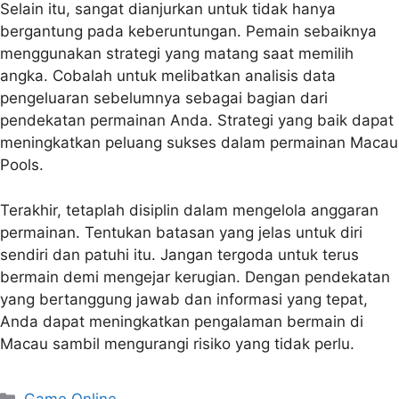
Selain itu, sangat dianjurkan untuk tidak hanya
bergantung pada keberuntungan. Pemain sebaiknya
menggunakan strategi yang matang saat memilih
angka. Cobalah untuk melibatkan analisis data
pengeluaran sebelumnya sebagai bagian dari
pendekatan permainan Anda. Strategi yang baik dapat
meningkatkan peluang sukses dalam permainan Macau
Pools.
Terakhir, tetaplah disiplin dalam mengelola anggaran
permainan. Tentukan batasan yang jelas untuk diri
sendiri dan patuhi itu. Jangan tergoda untuk terus
bermain demi mengejar kerugian. Dengan pendekatan
yang bertanggung jawab dan informasi yang tepat,
Anda dapat meningkatkan pengalaman bermain di
Macau sambil mengurangi risiko yang tidak perlu.
Categories
Game Online