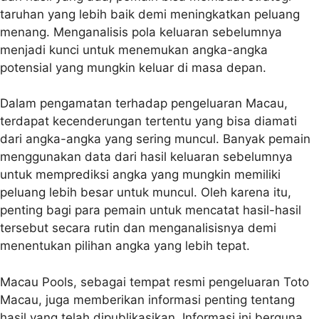
taruhan yang lebih baik demi meningkatkan peluang
menang. Menganalisis pola keluaran sebelumnya
menjadi kunci untuk menemukan angka-angka
potensial yang mungkin keluar di masa depan.
Dalam pengamatan terhadap pengeluaran Macau,
terdapat kecenderungan tertentu yang bisa diamati
dari angka-angka yang sering muncul. Banyak pemain
menggunakan data dari hasil keluaran sebelumnya
untuk memprediksi angka yang mungkin memiliki
peluang lebih besar untuk muncul. Oleh karena itu,
penting bagi para pemain untuk mencatat hasil-hasil
tersebut secara rutin dan menganalisisnya demi
menentukan pilihan angka yang lebih tepat.
Macau Pools, sebagai tempat resmi pengeluaran Toto
Macau, juga memberikan informasi penting tentang
hasil yang telah dipublikasikan. Informasi ini berguna