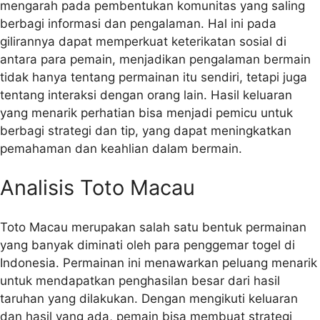
mengarah pada pembentukan komunitas yang saling
berbagi informasi dan pengalaman. Hal ini pada
gilirannya dapat memperkuat keterikatan sosial di
antara para pemain, menjadikan pengalaman bermain
tidak hanya tentang permainan itu sendiri, tetapi juga
tentang interaksi dengan orang lain. Hasil keluaran
yang menarik perhatian bisa menjadi pemicu untuk
berbagi strategi dan tip, yang dapat meningkatkan
pemahaman dan keahlian dalam bermain.
Analisis Toto Macau
Toto Macau merupakan salah satu bentuk permainan
yang banyak diminati oleh para penggemar togel di
Indonesia. Permainan ini menawarkan peluang menarik
untuk mendapatkan penghasilan besar dari hasil
taruhan yang dilakukan. Dengan mengikuti keluaran
dan hasil yang ada, pemain bisa membuat strategi