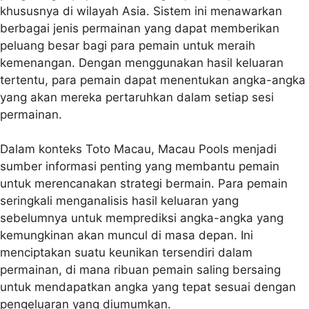
khususnya di wilayah Asia. Sistem ini menawarkan
berbagai jenis permainan yang dapat memberikan
peluang besar bagi para pemain untuk meraih
kemenangan. Dengan menggunakan hasil keluaran
tertentu, para pemain dapat menentukan angka-angka
yang akan mereka pertaruhkan dalam setiap sesi
permainan.
Dalam konteks Toto Macau, Macau Pools menjadi
sumber informasi penting yang membantu pemain
untuk merencanakan strategi bermain. Para pemain
seringkali menganalisis hasil keluaran yang
sebelumnya untuk memprediksi angka-angka yang
kemungkinan akan muncul di masa depan. Ini
menciptakan suatu keunikan tersendiri dalam
permainan, di mana ribuan pemain saling bersaing
untuk mendapatkan angka yang tepat sesuai dengan
pengeluaran yang diumumkan.