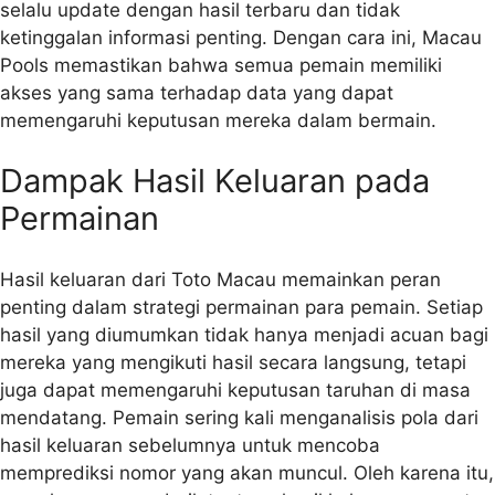
selalu update dengan hasil terbaru dan tidak
ketinggalan informasi penting. Dengan cara ini, Macau
Pools memastikan bahwa semua pemain memiliki
akses yang sama terhadap data yang dapat
memengaruhi keputusan mereka dalam bermain.
Dampak Hasil Keluaran pada
Permainan
Hasil keluaran dari Toto Macau memainkan peran
penting dalam strategi permainan para pemain. Setiap
hasil yang diumumkan tidak hanya menjadi acuan bagi
mereka yang mengikuti hasil secara langsung, tetapi
juga dapat memengaruhi keputusan taruhan di masa
mendatang. Pemain sering kali menganalisis pola dari
hasil keluaran sebelumnya untuk mencoba
memprediksi nomor yang akan muncul. Oleh karena itu,