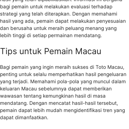
bagi pemain untuk melakukan evaluasi terhadap
strategi yang telah diterapkan. Dengan memahami
hasil yang ada, pemain dapat melakukan penyesuaian
dan berusaha untuk meraih peluang menang yang
lebih tinggi di setiap permainan mendatang.
Tips untuk Pemain Macau
Bagi pemain yang ingin meraih sukses di Toto Macau,
penting untuk selalu memperhatikan hasil pengeluaran
yang terjadi. Memahami pola-pola yang muncul dalam
keluaran Macau sebelumnya dapat memberikan
wawasan tentang kemungkinan hasil di masa
mendatang. Dengan mencatat hasil-hasil tersebut,
pemain dapat lebih mudah mengidentifikasi tren yang
dapat dimanfaatkan.