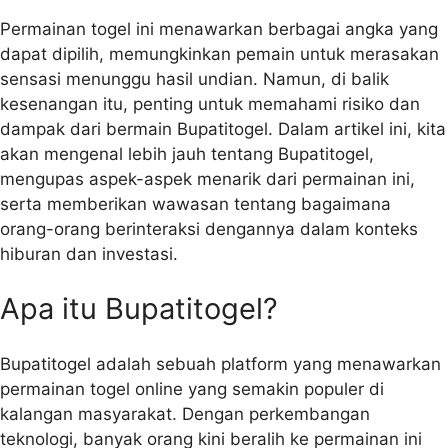
Permainan togel ini menawarkan berbagai angka yang
dapat dipilih, memungkinkan pemain untuk merasakan
sensasi menunggu hasil undian. Namun, di balik
kesenangan itu, penting untuk memahami risiko dan
dampak dari bermain Bupatitogel. Dalam artikel ini, kita
akan mengenal lebih jauh tentang Bupatitogel,
mengupas aspek-aspek menarik dari permainan ini,
serta memberikan wawasan tentang bagaimana
orang-orang berinteraksi dengannya dalam konteks
hiburan dan investasi.
Apa itu Bupatitogel?
Bupatitogel adalah sebuah platform yang menawarkan
permainan togel online yang semakin populer di
kalangan masyarakat. Dengan perkembangan
teknologi, banyak orang kini beralih ke permainan ini