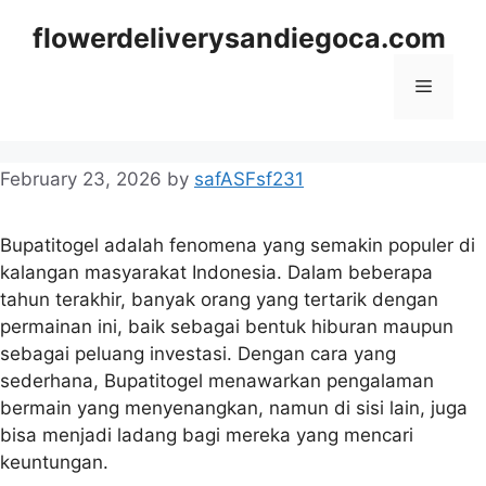
Skip
flowerdeliverysandiegoca.com
to
content
Menu
February 23, 2026
by
safASFsf231
Bupatitogel adalah fenomena yang semakin populer di
kalangan masyarakat Indonesia. Dalam beberapa
tahun terakhir, banyak orang yang tertarik dengan
permainan ini, baik sebagai bentuk hiburan maupun
sebagai peluang investasi. Dengan cara yang
sederhana, Bupatitogel menawarkan pengalaman
bermain yang menyenangkan, namun di sisi lain, juga
bisa menjadi ladang bagi mereka yang mencari
keuntungan.