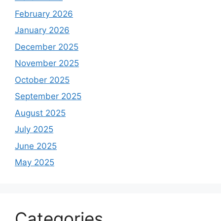
February 2026
January 2026
December 2025
November 2025
October 2025
September 2025
August 2025
July 2025
June 2025
May 2025
Categories