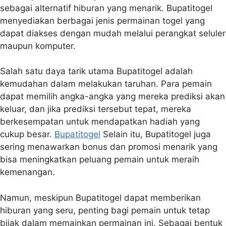
sebagai alternatif hiburan yang menarik. Bupatitogel
menyediakan berbagai jenis permainan togel yang
dapat diakses dengan mudah melalui perangkat seluler
maupun komputer.
Salah satu daya tarik utama Bupatitogel adalah
kemudahan dalam melakukan taruhan. Para pemain
dapat memilih angka-angka yang mereka prediksi akan
keluar, dan jika prediksi tersebut tepat, mereka
berkesempatan untuk mendapatkan hadiah yang
cukup besar.
Bupatitogel
Selain itu, Bupatitogel juga
sering menawarkan bonus dan promosi menarik yang
bisa meningkatkan peluang pemain untuk meraih
kemenangan.
Namun, meskipun Bupatitogel dapat memberikan
hiburan yang seru, penting bagi pemain untuk tetap
bijak dalam memainkan permainan ini. Sebagai bentuk