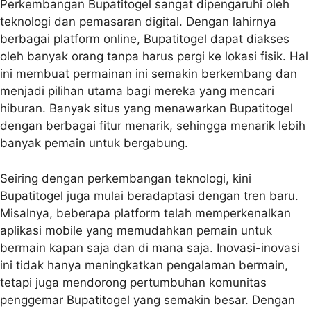
Perkembangan Bupatitogel sangat dipengaruhi oleh
teknologi dan pemasaran digital. Dengan lahirnya
berbagai platform online, Bupatitogel dapat diakses
oleh banyak orang tanpa harus pergi ke lokasi fisik. Hal
ini membuat permainan ini semakin berkembang dan
menjadi pilihan utama bagi mereka yang mencari
hiburan. Banyak situs yang menawarkan Bupatitogel
dengan berbagai fitur menarik, sehingga menarik lebih
banyak pemain untuk bergabung.
Seiring dengan perkembangan teknologi, kini
Bupatitogel juga mulai beradaptasi dengan tren baru.
Misalnya, beberapa platform telah memperkenalkan
aplikasi mobile yang memudahkan pemain untuk
bermain kapan saja dan di mana saja. Inovasi-inovasi
ini tidak hanya meningkatkan pengalaman bermain,
tetapi juga mendorong pertumbuhan komunitas
penggemar Bupatitogel yang semakin besar. Dengan