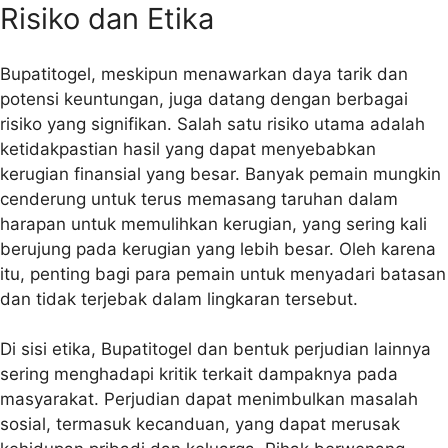
Risiko dan Etika
Bupatitogel, meskipun menawarkan daya tarik dan
potensi keuntungan, juga datang dengan berbagai
risiko yang signifikan. Salah satu risiko utama adalah
ketidakpastian hasil yang dapat menyebabkan
kerugian finansial yang besar. Banyak pemain mungkin
cenderung untuk terus memasang taruhan dalam
harapan untuk memulihkan kerugian, yang sering kali
berujung pada kerugian yang lebih besar. Oleh karena
itu, penting bagi para pemain untuk menyadari batasan
dan tidak terjebak dalam lingkaran tersebut.
Di sisi etika, Bupatitogel dan bentuk perjudian lainnya
sering menghadapi kritik terkait dampaknya pada
masyarakat. Perjudian dapat menimbulkan masalah
sosial, termasuk kecanduan, yang dapat merusak