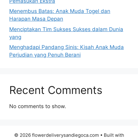
Pemasukan Ekstra
Menembus Batas: Anak Muda Togel dan
Harapan Masa Depan
Menciptakan Tim Sukses Sukses dalam Dunia
yang
Menghadapi Pandang Sinis: Kisah Anak Muda
Perjudian yang Penuh Berani
Recent Comments
No comments to show.
© 2026 flowerdeliverysandiegoca.com
• Built with