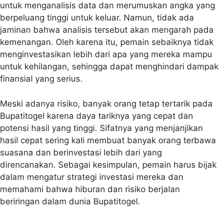
untuk menganalisis data dan merumuskan angka yang
berpeluang tinggi untuk keluar. Namun, tidak ada
jaminan bahwa analisis tersebut akan mengarah pada
kemenangan. Oleh karena itu, pemain sebaiknya tidak
menginvestasikan lebih dari apa yang mereka mampu
untuk kehilangan, sehingga dapat menghindari dampak
finansial yang serius.
Meski adanya risiko, banyak orang tetap tertarik pada
Bupatitogel karena daya tariknya yang cepat dan
potensi hasil yang tinggi. Sifatnya yang menjanjikan
hasil cepat sering kali membuat banyak orang terbawa
suasana dan berinvestasi lebih dari yang
direncanakan. Sebagai kesimpulan, pemain harus bijak
dalam mengatur strategi investasi mereka dan
memahami bahwa hiburan dan risiko berjalan
beriringan dalam dunia Bupatitogel.