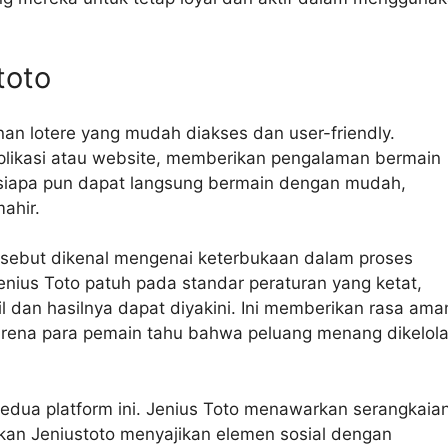
toto
n lotere yang mudah diakses dan user-friendly.
aplikasi atau website, memberikan pengalaman bermain
 siapa pun dapat langsung bermain dengan mudah,
ahir.
rsebut dikenal mengenai keterbukaan dalam proses
nius Toto patuh pada standar peraturan yang ketat,
 dan hasilnya dapat diyakini. Ini memberikan rasa ama
karena para pemain tahu bahwa peluang menang dikelol
kedua platform ini. Jenius Toto menawarkan serangkaia
an Jeniustoto menyajikan elemen sosial dengan