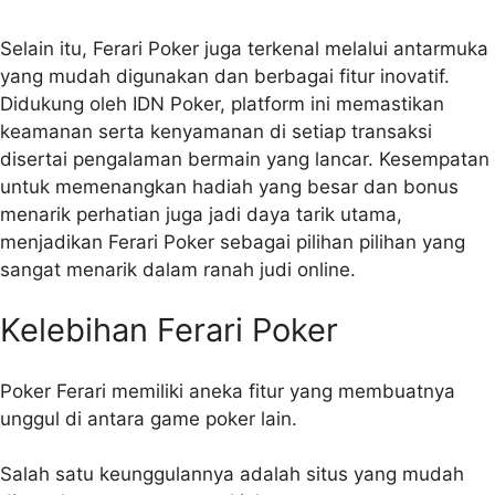
Selain itu, Ferari Poker juga terkenal melalui antarmuka
yang mudah digunakan dan berbagai fitur inovatif.
Didukung oleh IDN Poker, platform ini memastikan
keamanan serta kenyamanan di setiap transaksi
disertai pengalaman bermain yang lancar. Kesempatan
untuk memenangkan hadiah yang besar dan bonus
menarik perhatian juga jadi daya tarik utama,
menjadikan Ferari Poker sebagai pilihan pilihan yang
sangat menarik dalam ranah judi online.
Kelebihan Ferari Poker
Poker Ferari memiliki aneka fitur yang membuatnya
unggul di antara game poker lain.
Salah satu keunggulannya adalah situs yang mudah