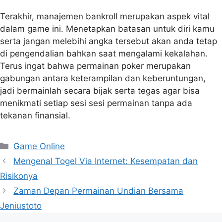
Terakhir, manajemen bankroll merupakan aspek vital
dalam game ini. Menetapkan batasan untuk diri kamu
serta jangan melebihi angka tersebut akan anda tetap
di pengendalian bahkan saat mengalami kekalahan.
Terus ingat bahwa permainan poker merupakan
gabungan antara keterampilan dan keberuntungan,
jadi bermainlah secara bijak serta tegas agar bisa
menikmati setiap sesi sesi permainan tanpa ada
tekanan finansial.
Categories
Game Online
Mengenal Togel Via Internet: Kesempatan dan
Risikonya
Zaman Depan Permainan Undian Bersama
Jeniustoto