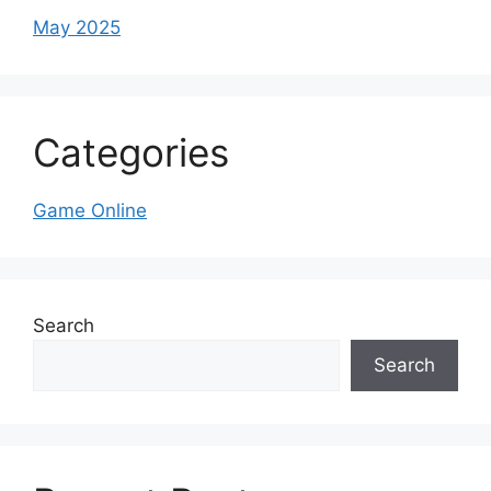
May 2025
Categories
Game Online
Search
Search