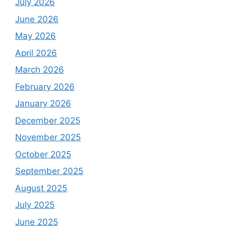
July 2026
June 2026
May 2026
April 2026
March 2026
February 2026
January 2026
December 2025
November 2025
October 2025
September 2025
August 2025
July 2025
June 2025