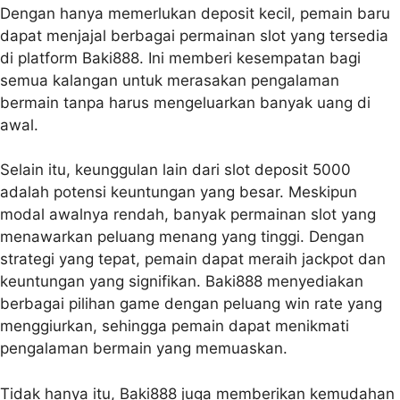
Dengan hanya memerlukan deposit kecil, pemain baru
dapat menjajal berbagai permainan slot yang tersedia
di platform Baki888. Ini memberi kesempatan bagi
semua kalangan untuk merasakan pengalaman
bermain tanpa harus mengeluarkan banyak uang di
awal.
Selain itu, keunggulan lain dari slot deposit 5000
adalah potensi keuntungan yang besar. Meskipun
modal awalnya rendah, banyak permainan slot yang
menawarkan peluang menang yang tinggi. Dengan
strategi yang tepat, pemain dapat meraih jackpot dan
keuntungan yang signifikan. Baki888 menyediakan
berbagai pilihan game dengan peluang win rate yang
menggiurkan, sehingga pemain dapat menikmati
pengalaman bermain yang memuaskan.
Tidak hanya itu, Baki888 juga memberikan kemudahan