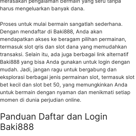
merasakan pengalaman bermain yang seru tanpa
harus mengeluarkan banyak dana.
Proses untuk mulai bermain sangatlah sederhana.
Dengan mendaftar di Baki888, Anda akan
mendapatkan akses ke beragam pilihan permainan,
termasuk slot qris dan slot dana yang memudahkan
transaksi. Selain itu, ada juga berbagai link alternatif
Baki888 yang bisa Anda gunakan untuk login dengan
mudah. Jadi, jangan ragu untuk bergabung dan
eksplorasi berbagai jenis permainan slot, termasuk slot
bet kecil dan slot bet 50, yang memungkinkan Anda
untuk bermain dengan nyaman dan menikmati setiap
momen di dunia perjudian online.
Panduan Daftar dan Login
Baki888