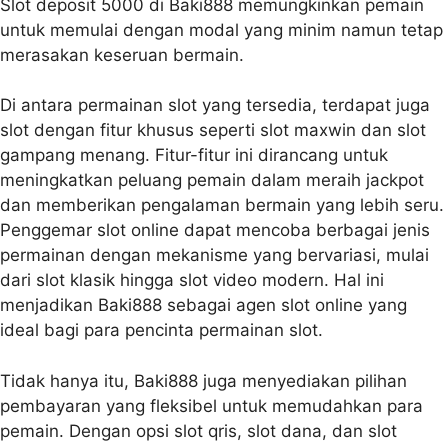
Slot deposit 5000 di Baki888 memungkinkan pemain
untuk memulai dengan modal yang minim namun tetap
merasakan keseruan bermain.
Di antara permainan slot yang tersedia, terdapat juga
slot dengan fitur khusus seperti slot maxwin dan slot
gampang menang. Fitur-fitur ini dirancang untuk
meningkatkan peluang pemain dalam meraih jackpot
dan memberikan pengalaman bermain yang lebih seru.
Penggemar slot online dapat mencoba berbagai jenis
permainan dengan mekanisme yang bervariasi, mulai
dari slot klasik hingga slot video modern. Hal ini
menjadikan Baki888 sebagai agen slot online yang
ideal bagi para pencinta permainan slot.
Tidak hanya itu, Baki888 juga menyediakan pilihan
pembayaran yang fleksibel untuk memudahkan para
pemain. Dengan opsi slot qris, slot dana, dan slot