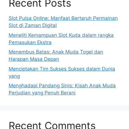
Recent Posts
Slot Pulsa Online: Manfaat Bertaruh Permainan
Slot di Zaman Digital
Meneliti Kemampuan Slot Kuda dalam rangka
Pemasukan Ekstra
Menembus Batas: Anak Muda Togel dan
Harapan Masa Depan
Menciptakan Tim Sukses Sukses dalam Dunia
yang
Menghadapi Pandang Sinis: Kisah Anak Muda
Perjudian yang Penuh Berani
Recent Comments