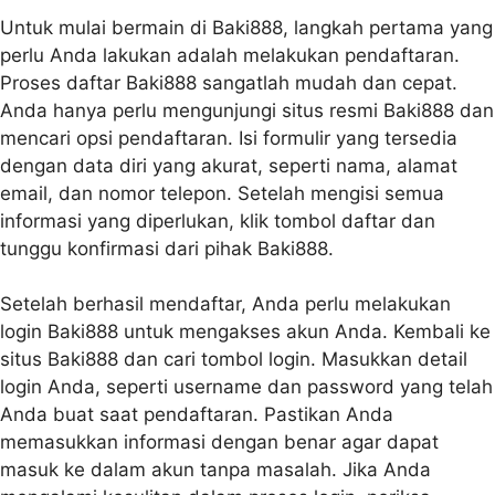
Untuk mulai bermain di Baki888, langkah pertama yang
perlu Anda lakukan adalah melakukan pendaftaran.
Proses daftar Baki888 sangatlah mudah dan cepat.
Anda hanya perlu mengunjungi situs resmi Baki888 dan
mencari opsi pendaftaran. Isi formulir yang tersedia
dengan data diri yang akurat, seperti nama, alamat
email, dan nomor telepon. Setelah mengisi semua
informasi yang diperlukan, klik tombol daftar dan
tunggu konfirmasi dari pihak Baki888.
Setelah berhasil mendaftar, Anda perlu melakukan
login Baki888 untuk mengakses akun Anda. Kembali ke
situs Baki888 dan cari tombol login. Masukkan detail
login Anda, seperti username dan password yang telah
Anda buat saat pendaftaran. Pastikan Anda
memasukkan informasi dengan benar agar dapat
masuk ke dalam akun tanpa masalah. Jika Anda