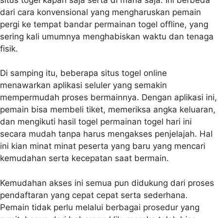
dari cara konvensional yang mengharuskan pemain
pergi ke tempat bandar permainan togel offline, yang
sering kali umumnya menghabiskan waktu dan tenaga
fisik.
Di samping itu, beberapa situs togel online
menawarkan aplikasi seluler yang semakin
mempermudah proses bermainnya. Dengan aplikasi ini,
pemain bisa membeli tiket, memeriksa angka keluaran,
dan mengikuti hasil togel permainan togel hari ini
secara mudah tanpa harus mengakses penjelajah. Hal
ini kian minat minat peserta yang baru yang mencari
kemudahan serta kecepatan saat bermain.
Kemudahan akses ini semua pun didukung dari proses
pendaftaran yang cepat cepat serta sederhana.
Pemain tidak perlu melalui berbagai prosedur yang