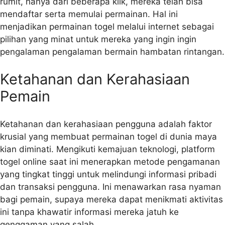
rumit, hanya dari beberapa klik, mereka telah bisa
mendaftar serta memulai permainan. Hal ini
menjadikan permainan togel melalui internet sebagai
pilihan yang minat untuk mereka yang ingin ingin
pengalaman pengalaman bermain hambatan rintangan.
Ketahanan dan Kerahasiaan
Pemain
Ketahanan dan kerahasiaan pengguna adalah faktor
krusial yang membuat permainan togel di dunia maya
kian diminati. Mengikuti kemajuan teknologi, platform
togel online saat ini menerapkan metode pengamanan
yang tingkat tinggi untuk melindungi informasi pribadi
dan transaksi pengguna. Ini menawarkan rasa nyaman
bagi pemain, supaya mereka dapat menikmati aktivitas
ini tanpa khawatir informasi mereka jatuh ke
genggaman yang salah.