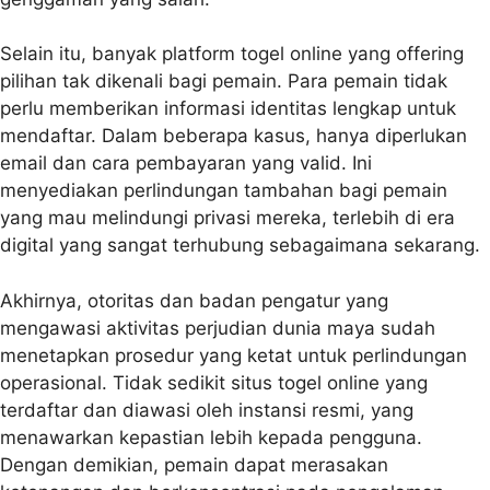
Selain itu, banyak platform togel online yang offering
pilihan tak dikenali bagi pemain. Para pemain tidak
perlu memberikan informasi identitas lengkap untuk
mendaftar. Dalam beberapa kasus, hanya diperlukan
email dan cara pembayaran yang valid. Ini
menyediakan perlindungan tambahan bagi pemain
yang mau melindungi privasi mereka, terlebih di era
digital yang sangat terhubung sebagaimana sekarang.
Akhirnya, otoritas dan badan pengatur yang
mengawasi aktivitas perjudian dunia maya sudah
menetapkan prosedur yang ketat untuk perlindungan
operasional. Tidak sedikit situs togel online yang
terdaftar dan diawasi oleh instansi resmi, yang
menawarkan kepastian lebih kepada pengguna.
Dengan demikian, pemain dapat merasakan