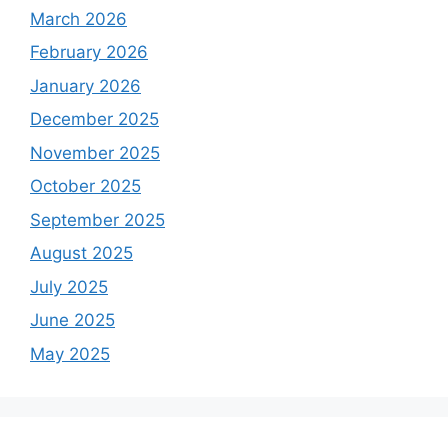
March 2026
February 2026
January 2026
December 2025
November 2025
October 2025
September 2025
August 2025
July 2025
June 2025
May 2025