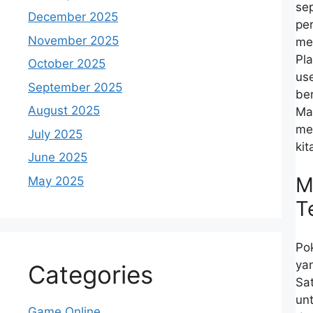
se
December 2025
pe
November 2025
me
Pl
October 2025
use
September 2025
be
August 2025
Mar
me
July 2025
ki
June 2025
M
May 2025
T
Po
ya
Categories
Sa
un
Game Online