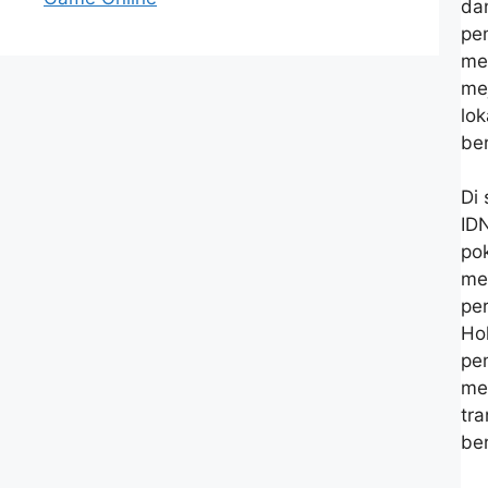
da
pe
me
me
lo
be
Di
IDN
pok
me
pe
Ho
pe
me
tr
ber