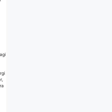
agi
rgi
r,
ra