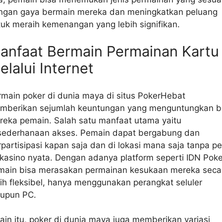
ngan gaya bermain mereka dan meningkatkan peluang
tuk meraih kemenangan yang lebih signifikan.
anfaat Bermain Permainan Kartu
elalui Internet
rmain poker di dunia maya di situs PokerHebat
mberikan sejumlah keuntungan yang menguntungkan b
reka pemain. Salah satu manfaat utama yaitu
sederhanaan akses. Pemain dapat bergabung dan
partisipasi kapan saja dan di lokasi mana saja tanpa pe
 kasino nyata. Dengan adanya platform seperti IDN Poke
main bisa merasakan permainan kesukaan mereka seca
bih fleksibel, hanya menggunakan perangkat seluler
upun PC.
ain itu, poker di dunia maya juga memberikan variasi