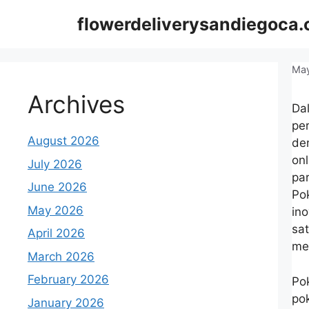
Skip
flowerdeliverysandiegoca
to
content
May
Archives
Da
pe
August 2026
de
onl
July 2026
pa
June 2026
Po
May 2026
ino
sa
April 2026
me
March 2026
February 2026
Po
po
January 2026