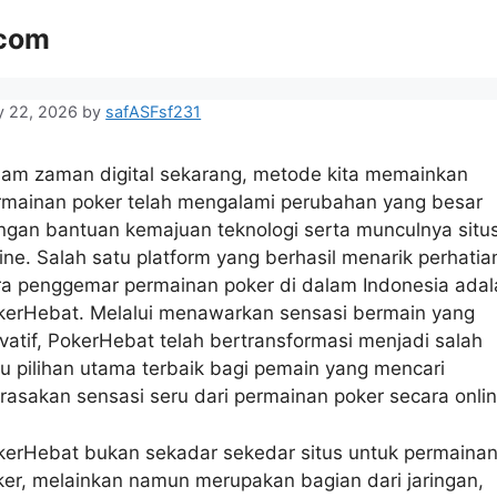
.com
 22, 2026
by
safASFsf231
lam zaman digital sekarang, metode kita memainkan
rmainan poker telah mengalami perubahan yang besar
ngan bantuan kemajuan teknologi serta munculnya situ
ine. Salah satu platform yang berhasil menarik perhatia
ra penggemar permainan poker di dalam Indonesia adal
kerHebat. Melalui menawarkan sensasi bermain yang
vatif, PokerHebat telah bertransformasi menjadi salah
tu pilihan utama terbaik bagi pemain yang mencari
rasakan sensasi seru dari permainan poker secara onlin
kerHebat bukan sekadar sekedar situs untuk permaina
ker, melainkan namun merupakan bagian dari jaringan,