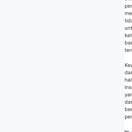
pe
me
tid
un
ke
ba
ter
Ke
dan
ha
ins
ya
da
ber
pe