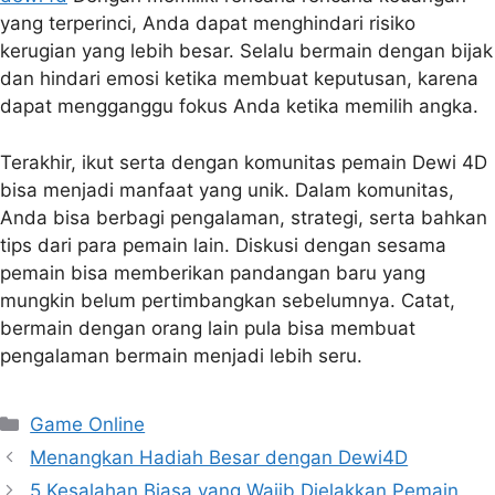
yang terperinci, Anda dapat menghindari risiko
kerugian yang lebih besar. Selalu bermain dengan bijak
dan hindari emosi ketika membuat keputusan, karena
dapat mengganggu fokus Anda ketika memilih angka.
Terakhir, ikut serta dengan komunitas pemain Dewi 4D
bisa menjadi manfaat yang unik. Dalam komunitas,
Anda bisa berbagi pengalaman, strategi, serta bahkan
tips dari para pemain lain. Diskusi dengan sesama
pemain bisa memberikan pandangan baru yang
mungkin belum pertimbangkan sebelumnya. Catat,
bermain dengan orang lain pula bisa membuat
pengalaman bermain menjadi lebih seru.
Categories
Game Online
Menangkan Hadiah Besar dengan Dewi4D
5 Kesalahan Biasa yang Wajib Dielakkan Pemain