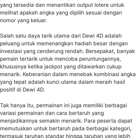
yang tersedia dan menantikan output lotere untuk
melihat apakah angka yang dipilih sesuai dengan
nomor yang keluar.
Salah satu daya tarik utama dari Dewi 4D adalah
peluang untuk memenangkan hadiah besar dengan
investasi yang cenderung rendah. Bersepakat, banyak
pemain tertarik untuk mencoba peruntungannya,
khususnya ketika jackpot yang ditawarkan cukup
menarik. Keberanian dalam menebak kombinasi angka
yang tepat adalah kunci utama dalam meraih hasil
positif di Dewi 4D.
Tak hanya itu, permainan ini juga memiliki berbagai
variasi permainan dan cara bertaruh yang
menjadikannya semakin menarik. Para peserta dapat
memutuskan untuk bertaruh pada berbagai kategori,
termasuk taruhan standar hingga taruhan yang lebih