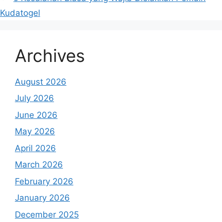
Kudatogel
Archives
August 2026
July 2026
June 2026
May 2026
April 2026
March 2026
February 2026
January 2026
December 2025