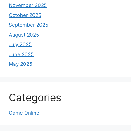
November 2025
October 2025
September 2025
August 2025
July 2025
June 2025
May 2025
Categories
Game Online