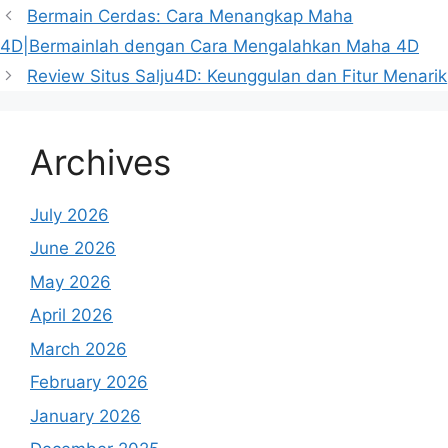
Bermain Cerdas: Cara Menangkap Maha
4D|Bermainlah dengan Cara Mengalahkan Maha 4D
Review Situs Salju4D: Keunggulan dan Fitur Menarik
Archives
July 2026
June 2026
May 2026
April 2026
March 2026
February 2026
January 2026