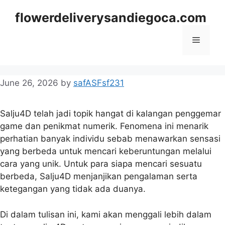
Skip
flowerdeliverysandiegoca.com
to
content
Menu
June 26, 2026
by
safASFsf231
Salju4D telah jadi topik hangat di kalangan penggemar
game dan penikmat numerik. Fenomena ini menarik
perhatian banyak individu sebab menawarkan sensasi
yang berbeda untuk mencari keberuntungan melalui
cara yang unik. Untuk para siapa mencari sesuatu
berbeda, Salju4D menjanjikan pengalaman serta
ketegangan yang tidak ada duanya.
Di dalam tulisan ini, kami akan menggali lebih dalam