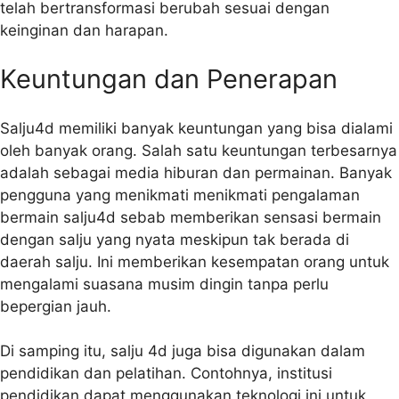
telah bertransformasi berubah sesuai dengan
keinginan dan harapan.
Keuntungan dan Penerapan
Salju4d memiliki banyak keuntungan yang bisa dialami
oleh banyak orang. Salah satu keuntungan terbesarnya
adalah sebagai media hiburan dan permainan. Banyak
pengguna yang menikmati menikmati pengalaman
bermain salju4d sebab memberikan sensasi bermain
dengan salju yang nyata meskipun tak berada di
daerah salju. Ini memberikan kesempatan orang untuk
mengalami suasana musim dingin tanpa perlu
bepergian jauh.
Di samping itu, salju 4d juga bisa digunakan dalam
pendidikan dan pelatihan. Contohnya, institusi
pendidikan dapat menggunakan teknologi ini untuk