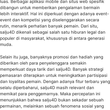
luas. Berbagai aplikasi mobile dan situs web spesifik
dibangun untuk memberikan pengalaman bermain
lebih interaktif. Hal ini diperkuat dengan adanya event-
event dan kompetisi yang diselenggarakan secara
rutin, menarik perhatian banyak pemain. Dari situ,
salju4D dikenali sebagai salah satu hiburan legal dan
populer di masyarakat, khususnya di antara generasi
muda.
Selain itu juga, banyaknya promosi dan hadiah yang
diberikan oleh para penyelenggara semakin
memperkuat daya tarik dari salju4D. Banyak strategi
pemasaran diterapkan untuk meningkatkan partisipasi
dan loyalitas pemain. Dengan adanya fitur terbaru yang
selalu diperbaharui, salju4D masih relevant dan
memikat para penggemarnya. Maka percepatan ini
menunjukkan bahwa salju4D bukan sekadar sebuah
permainan, melainkan sebuah fenomena sosial yang