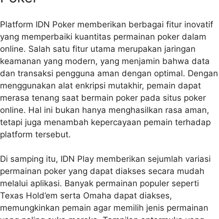
Platform IDN Poker memberikan berbagai fitur inovatif
yang memperbaiki kuantitas permainan poker dalam
online. Salah satu fitur utama merupakan jaringan
keamanan yang modern, yang menjamin bahwa data
dan transaksi pengguna aman dengan optimal. Dengan
menggunakan alat enkripsi mutakhir, pemain dapat
merasa tenang saat bermain poker pada situs poker
online. Hal ini bukan hanya menghasilkan rasa aman,
tetapi juga menambah kepercayaan pemain terhadap
platform tersebut.
Di samping itu, IDN Play memberikan sejumlah variasi
permainan poker yang dapat diakses secara mudah
melalui aplikasi. Banyak permainan populer seperti
Texas Hold’em serta Omaha dapat diakses,
memungkinkan pemain agar memilih jenis permainan