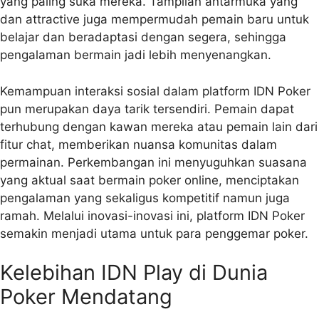
yang paling suka mereka. Tampilan antarmuka yang
dan attractive juga mempermudah pemain baru untuk
belajar dan beradaptasi dengan segera, sehingga
pengalaman bermain jadi lebih menyenangkan.
Kemampuan interaksi sosial dalam platform IDN Poker
pun merupakan daya tarik tersendiri. Pemain dapat
terhubung dengan kawan mereka atau pemain lain dari
fitur chat, memberikan nuansa komunitas dalam
permainan. Perkembangan ini menyuguhkan suasana
yang aktual saat bermain poker online, menciptakan
pengalaman yang sekaligus kompetitif namun juga
ramah. Melalui inovasi-inovasi ini, platform IDN Poker
semakin menjadi utama untuk para penggemar poker.
Kelebihan IDN Play di Dunia
Poker Mendatang