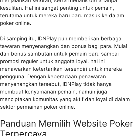
menjalankan setoran, serta menarik dana tanpa
kesulitan. Hal ini sangat penting untuk pemain,
terutama untuk mereka baru baru masuk ke dalam
poker online.
Di samping itu, IDNPlay pun memberikan berbagai
tawaran menyenangkan dan bonus bagi para. Mulai
dari bonus sambutan untuk pemain baru sampai
promosi reguler untuk anggota loyal, hal ini
menawarkan ketertarikan tersendiri untuk mereka
pengguna. Dengan keberadaan penawaran
menyenangkan tersebut, IDNPlay tidak hanya
membuat kenyamanan pemain, namun juga
menciptakan komunitas yang aktif dan loyal di dalam
sektor permainan poker online.
Panduan Memilih Website Poker
Terpercaya