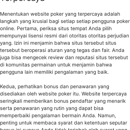
Menentukan website poker yang terpercaya adalah
langkah yang krusial bagi setiap setiap pengguna poker
online. Pertama, periksa situs tempat Anda pilih
mempunyai lisensi resmi dari otoritas otoritas perjudian
yang. Izin ini menjamin bahwa situs tersebut situs
tersebut beroperasi aturan yang tegas dan fair. Anda
juga bisa mengecek review dan reputasi situs tersebut
di komunitas permainan untuk menjamin bahwa
pengguna lain memiliki pengalaman yang baik.
Kedua, perhatikan bonus dan penawaran yang
disediakan oleh website poker itu. Website terpercaya
seringkali memberikan bonus pendaftar yang menarik
serta penawaran yang rutin yang dapat bisa
memperbaiki pengalaman bermain Anda. Namun,
penting untuk membaca syarat dan ketentuan seputar