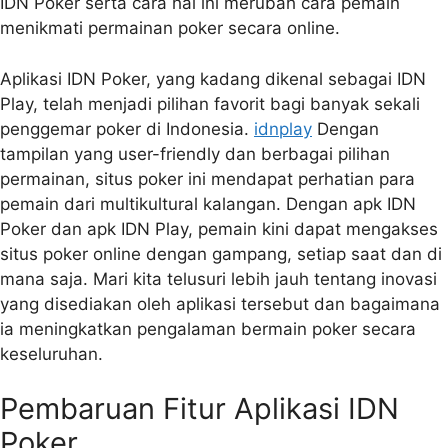
IDN Poker serta cara hal ini merubah cara pemain
menikmati permainan poker secara online.
Aplikasi IDN Poker, yang kadang dikenal sebagai IDN
Play, telah menjadi pilihan favorit bagi banyak sekali
penggemar poker di Indonesia.
idnplay
Dengan
tampilan yang user-friendly dan berbagai pilihan
permainan, situs poker ini mendapat perhatian para
pemain dari multikultural kalangan. Dengan apk IDN
Poker dan apk IDN Play, pemain kini dapat mengakses
situs poker online dengan gampang, setiap saat dan di
mana saja. Mari kita telusuri lebih jauh tentang inovasi
yang disediakan oleh aplikasi tersebut dan bagaimana
ia meningkatkan pengalaman bermain poker secara
keseluruhan.
Pembaruan Fitur Aplikasi IDN
Poker